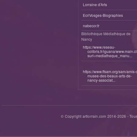
Lorraine d'Arts
EcriVosges-Biographies
nabecor.fr
Bibliothèque Médiathèque de
Nancy
https://www.reseau-
colibris.fr/iguana/www.main.c
surl=mediatheque_manu...
https://www.ffsam.org/sam/amis-
musee-des-beaux-arts-de-
nancy-associat...
© Copyright artlorrain.com 2014-
2026
- Tous