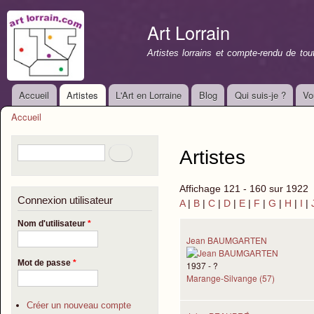
All
con
Art Lorrain
prin
Artistes lorrains et compte-rendu de to
Accueil
Artistes
L'Art en Lorraine
Blog
Qui suis-je ?
Vo
Menu principal
Accueil
Vous êtes ici
Formulaire de recherche
Rechercher
Artistes
Affichage 121 - 160 sur 1922
Connexion utilisateur
A
|
B
|
C
|
D
|
E
|
F
|
G
|
H
|
I
|
Nom d'utilisateur
*
Jean BAUMGARTEN
Mot de passe
*
1937 - ?
Marange-Silvange (57)
Créer un nouveau compte