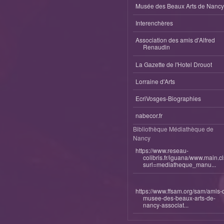
Musée des Beaux Arts de Nancy
Interenchères
Association des amis d'Alfred
Renaudin
La Gazette de l'Hotel Drouot
Lorraine d'Arts
EcriVosges-Biographies
nabecor.fr
Bibliothèque Médiathèque de
Nancy
https://www.reseau-
colibris.fr/iguana/www.main.c
surl=mediatheque_manu...
https://www.ffsam.org/sam/amis-
musee-des-beaux-arts-de-
nancy-associat...