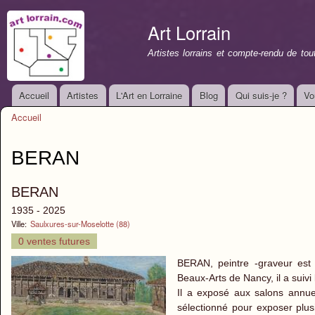
All
con
Art Lorrain
prin
Artistes lorrains et compte-rendu de to
Accueil
Artistes
L'Art en Lorraine
Blog
Qui suis-je ?
Vo
Menu principal
Accueil
Vous êtes ici
BERAN
BERAN
1935 - 2025
Ville:
Saulxures-sur-Moselotte (88)
0 ventes futures
BERAN, peintre -graveur est 
Beaux-Arts de Nancy, il a suiv
Il a exposé aux salons annuel
sélectionné pour exposer plus