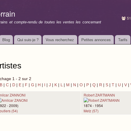
Aller au
contenu
rrain
principal
51
rrains et compte-rendu de toutes les ventes les concernant
Blog
Qui suis-je ?
Vous recherchez
Petites annonces
Tarifs
rtistes
ichage 1 - 2 sur 2
B
|
C
|
D
|
E
|
F
|
G
|
H
|
I
|
J
|
K
|
L
|
M
|
N
|
O
|
P
|
Q
|
R
|
S
|
T
|
U
|
V
|
milcar ZANNONI
Robert ZARTMANN
1922 - 2009)
1874 - 1954
outiers (54)
Metz (57)