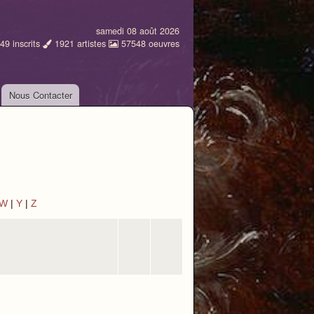
samedi 08 août 2026
49
inscrits
1921
artistes
57548
oeuvres
Nous Contacter
W
|
Y
|
Z