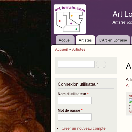
Art Lo
Artistes lo
Accueil
Artistes
L'Art en Lorraine
Menu principal
Accueil
»
Artistes
Vous êtes ici
Formulaire de recherche
Rechercher
A
Aff
Connexion utilisateur
A
|
Nom d'utilisateur
*
A
(
Mot de passe
*
M
Créer un nouveau compte