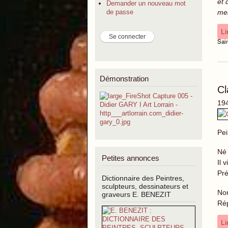
et 
Demander un nouveau mot
mem
de passe
Li
Sai
Démonstration
C
194
Pei
Né 
Petites annonces
Il 
Pré
Dictionnaire des Peintres,
sculpteurs, dessinateurs et
Nom
graveurs E. BENEZIT
Rép
Li