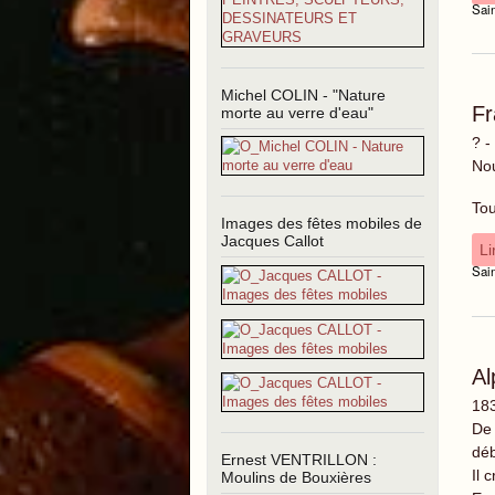
Sai
Michel COLIN - "Nature
F
morte au verre d'eau"
? -
Nou
Tou
Images des fêtes mobiles de
Jacques Callot
Li
Sai
A
183
De 
déb
Ernest VENTRILLON :
Il 
Moulins de Bouxières