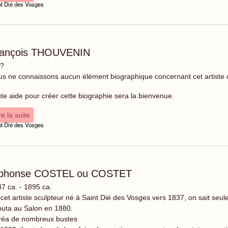
nt Dié des Vosges
rançois THOUVENIN
 ?
s ne connaissons aucun élément biographique concernant cet artiste
te aide pour créer cette biographie sera la bienvenue.
re la suite
nt Dié des Vosges
lphonse COSTEL ou COSTET
7 ca. - 1895 ca.
cet artiste sculpteur né à Saint Dié des Vosges vers 1837, on sait seulem
uta au Salon en 1880.
créa de nombreux bustes