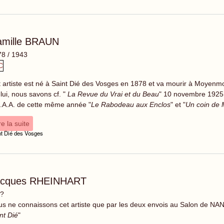
amille BRAUN
8 / 1943
 artiste est né à Saint Dié des Vosges en 1878 et va mourir à Moyenm
lui, nous savons cf. "
La Revue du Vrai et du Beau
" 10 novembre 1925 
.A.A. de cette même année "
Le Rabodeau aux Enclos
" et "
Un coin de
re la suite
nt Dié des Vosges
acques RHEINHART
 ?
s ne connaissons cet artiste que par les deux envois au Salon de NA
nt Dié
"