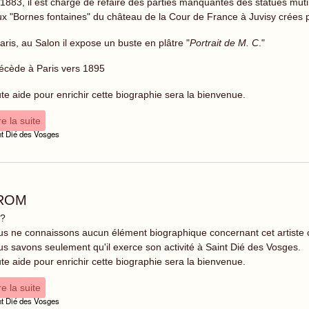
1883, il est chargé de refaire des parties manquantes des statues mut
x "Bornes fontaines" du château de la Cour de France à Juvisy crée
aris, au Salon il expose un buste en plâtre "
Portrait de M. C
."
décède à Paris vers 1895
te aide pour enrichir cette biographie sera la bienvenue.
re la suite
nt Dié des Vosges
ROM
 ?
s ne connaissons aucun élément biographique concernant cet artiste
s savons seulement qu'il exerce son activité à Saint Dié des Vosges.
te aide pour enrichir cette biographie sera la bienvenue.
re la suite
nt Dié des Vosges