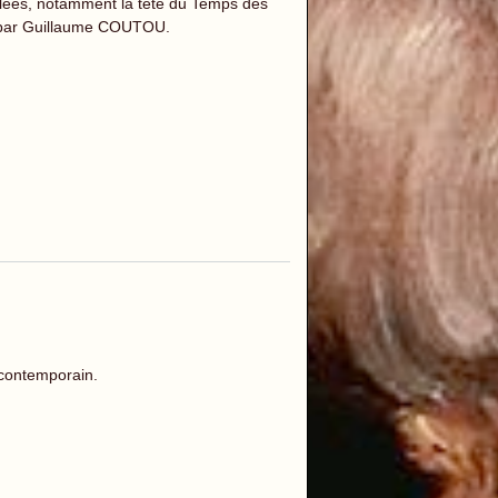
ilées, notamment la tête du Temps des
s par Guillaume COUTOU.
 contemporain.