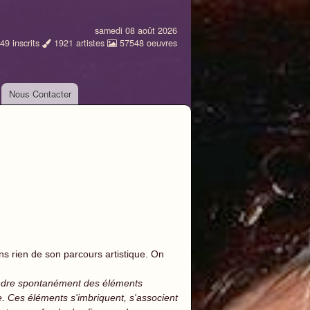
samedi 08 août 2026
49
inscrits
1921
artistes
57548
oeuvres
Nous Contacter
ons rien de son parcours artistique. On
indre spontanément des éléments
e. Ces éléments s'imbriquent, s'associent