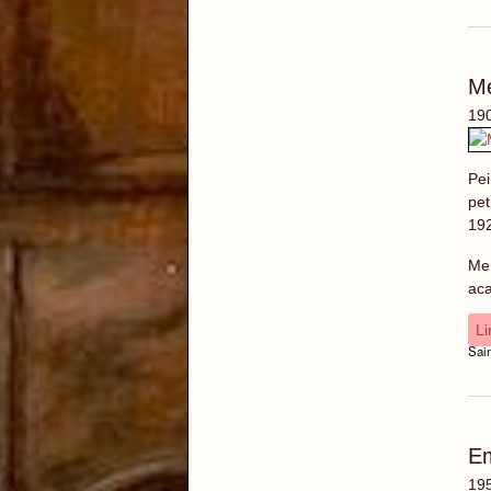
M
190
Pei
pet
192
Mer
ac
Li
Sai
E
195