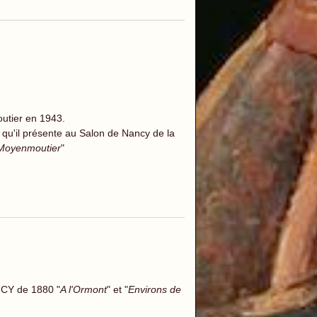
outier en 1943.
qu'il présente au Salon de Nancy de la
 Moyenmoutier
"
NCY de 1880 "
A l'Ormont
" et "
Environs de