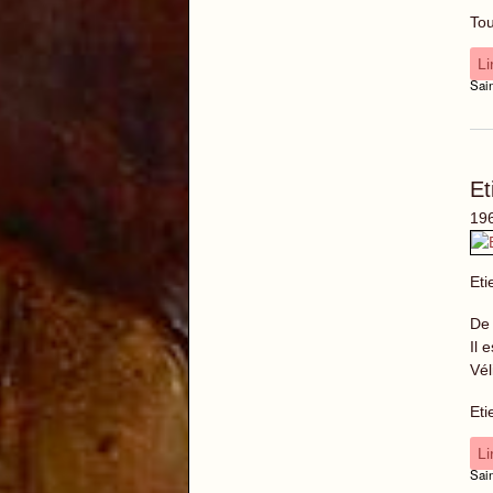
Tou
Li
Sai
E
196
Eti
De 
Il 
Vél
Eti
Li
Sai