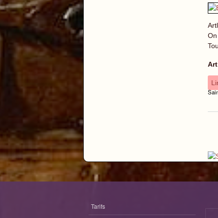
Art
On 
Tou
Art
Li
Sai
P
Tarifs