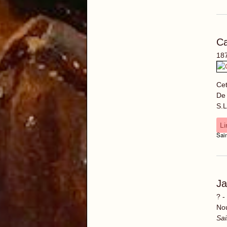
C
187
Cet
De 
S.L
Li
Sai
J
? -
Nou
Sai