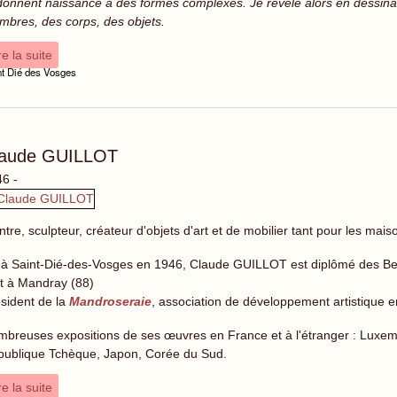
donnent naissance à des formes complexes. Je révèle alors en dessinan
bres, des corps, des objets.
re la suite
nt Dié des Vosges
laude GUILLOT
6 -
ntre, sculpteur, créateur d'objets d'art et de mobilier tant pour les ma
à Saint-Dié-des-Vosges en 1946, Claude GUILLOT est diplômé des Beau
vit à Mandray (88)
sident de la
Mandroseraie
, association de développement artistique en
breuses expositions de ses œuvres en France et à l'étranger : Luxem
ublique Tchèque, Japon, Corée du Sud.
re la suite