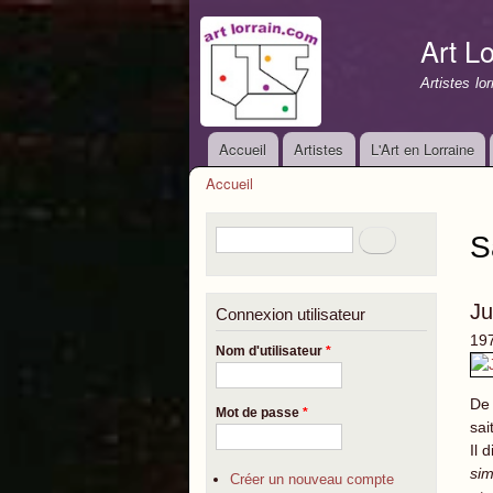
Art Lo
Artistes lo
Accueil
Artistes
L'Art en Lorraine
Menu principal
Accueil
Vous êtes ici
Formulaire de recherche
Rechercher
S
Ju
Connexion utilisateur
197
Nom d'utilisateur
*
De 
Mot de passe
*
sai
Il d
sim
Créer un nouveau compte