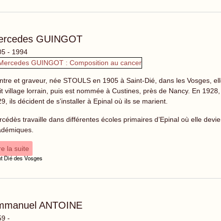
ercedes GUINGOT
5 - 1994
ntre et graveur, née STOULS en 1905 à Saint-Dié, dans les Vosges, elle
it village lorrain, puis est nommée à Custines, près de Nancy. En 1928
9, ils décident de s’installer à Epinal où ils se marient.
cédès travaille dans différentes écoles primaires d’Epinal où elle devien
adémiques.
re la suite
nt Dié des Vosges
mmanuel ANTOINE
9 -