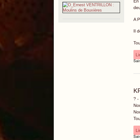
En 
deu
A P
Il 
Tou
Li
Sai
K
? -
Nou
Nou
Tou
Li
Sai