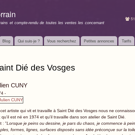
Aller au
contenu
rrain
principal
51
rrains et compte-rendu de toutes les ventes les concernant
Blog
Qui suis-je ?
Vous recherchez
Petites annonces
Tarifs
aint Dié des Vosges
lien CUNY
4 -
cet artiste qui vit et travaille à Saint Dié des Vosges nous ne connaiss
t qu'il est né en 1974 et qu'il travaille dans son atelier de Saint Dié.
it : "
Lorsque je peins ou dessine, je pars du chaos, je commence à pe
ples, formes, lignes, surfaces disposés sans idée préconçue sur la toil