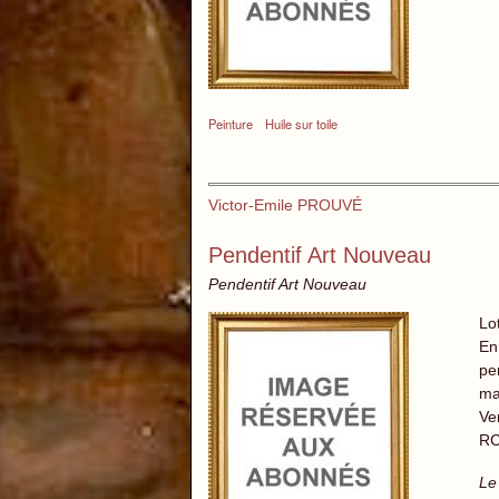
Peinture
Huile sur toile
Victor-Emile PROUVÉ
Pendentif Art Nouveau
Pendentif Art Nouveau
Lo
En
pe
ma
Ve
RC
Le