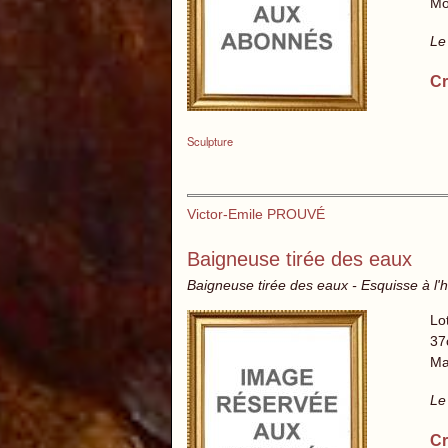
Mo
Le
Cr
Sculpture
Victor-Emile PROUVÉ
Baigneuse tirée des eaux
Baigneuse tirée des eaux - Esquisse à l
Lo
37
Ma
Le
Cr