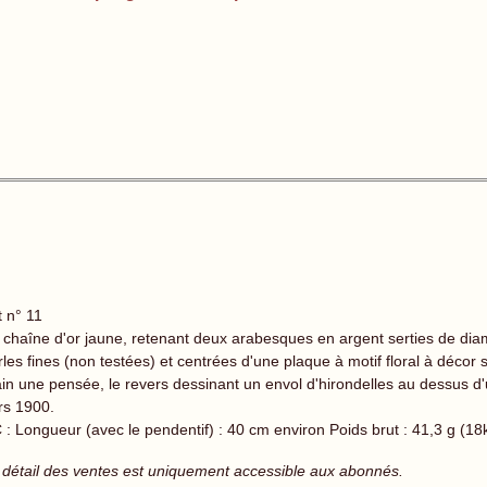
t n° 11
 chaîne d'or jaune, retenant deux arabesques en argent serties de diam
rles fines (non testées) et centrées d'une plaque à motif floral à déc
in une pensée, le revers dessinant un envol d'hirondelles au dessus d
rs 1900.
 : Longueur (avec le pendentif) : 40 cm environ Poids brut : 41,3 g (18k
 détail des ventes est uniquement accessible aux abonnés.