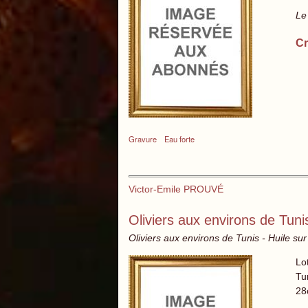
Le
Cr
Gravure
Eau forte
Victor-Emile PROUVÉ
Oliviers aux environs de Tuni
Oliviers aux environs de Tunis - Huile sur
Lo
Tu
28