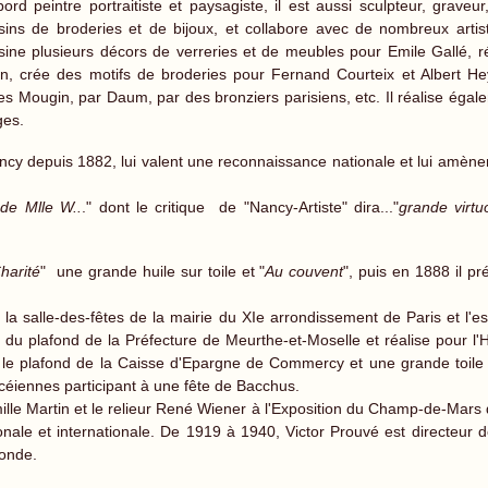
bord peintre portraitiste et paysagiste, il est aussi sculpteur, graveur
sins de broderies et de bijoux, et collabore avec de nombreux artiste
sine plusieurs décors de verreries et de meubles pour Emile Gallé, 
lin, crée des motifs de broderies pour Fernand Courteix et Albert Hey
res Mougin, par Daum, par des bronziers parisiens, etc. Il réalise 
ages.
ancy depuis 1882, lui valent une reconnaissance nationale et lui am
 de Mlle W..
." dont le critique de "Nancy-Artiste" dira..."
grande virtu
harité
" une grande huile sur toile et "
Au couvent
", puis en 1888 il pr
la salle-des-fêtes de la mairie du XIe arrondissement de Paris et l'esc
e du plafond de la Préfecture de Meurthe-et-Moselle et réalise pour l
nt le plafond de la Caisse d'Epargne de Commercy et une grande toile 
céiennes participant à une fête de Bacchus.
Camille Martin et le relieur René Wiener à l'Exposition du Champ-de-Mars 
ale et internationale. De 1919 à 1940, Victor Prouvé est directeur 
conde.