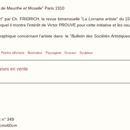
ré de Meurthe et Moselle
" Paris 1910
Art" par Ch. FRIDRICH, la revue bimensuelle "
La Lorraine artiste
" du 1
uel il montre l'intérêt de Victor PROUVE pour cette initiative et les oe
aphique concernant l'artiste dans le "
Bulletin des Sociétés Artistiques
Peintre affichiste
Illustrateur
Paysagiste
Graveur
Sculpteur
ises en vente
t n° 349
cmx60cm