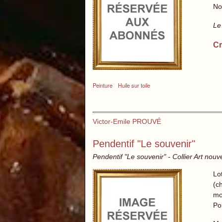
No
Le
Cr
Peinture
Huile sur toile
Victor-Emile PROUVÉ
Pendentif "Le souvenir"
Pendentif "Le souvenir" - Collier Art nou
Lo
(c
mo
Poi