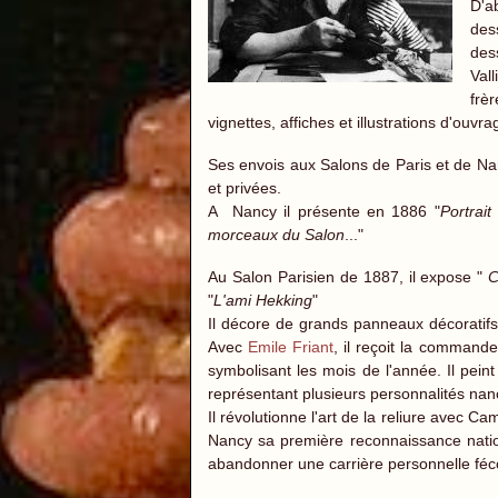
D'a
des
des
Val
frè
vignettes, affiches et illustrations d'ouvr
Ses envois aux Salons de Paris et de N
et privées.
A Nancy il présente en 1886 "
Portrait
morceaux du Salon
..."
Au Salon Parisien de 1887, il expose "
C
"
L'ami Hekking
"
Il décore de grands panneaux décoratifs 
Avec
Emile Friant
, il reçoit la command
symbolisant les mois de l'année. Il pei
représentant plusieurs personnalités nan
Il révolutionne l'art de la reliure avec 
Nancy sa première reconnaissance nation
abandonner une carrière personnelle fé