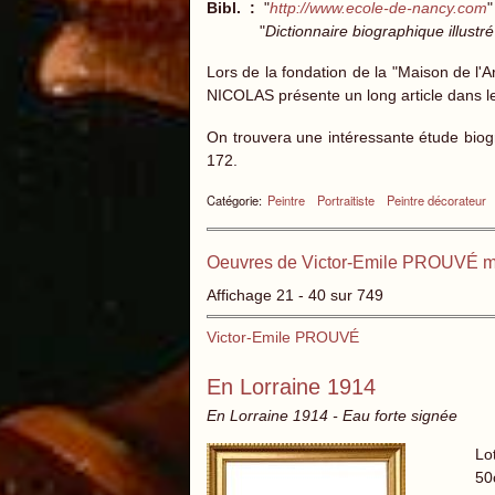
Bibl. :
"
http://www.ecole-de-nancy.com
"
"
Dictionnaire biographique illust
Lors de la fondation de la "Maison de l'
NICOLAS présente un long article dans leq
On trouvera une intéressante étude biogr
172.
Catégorie:
Peintre
Portraitiste
Peintre décorateur
Oeuvres de Victor-Emile PROUVÉ m
Affichage 21 - 40 sur 749
Victor-Emile PROUVÉ
En Lorraine 1914
En Lorraine 1914 - Eau forte signée
Lo
50