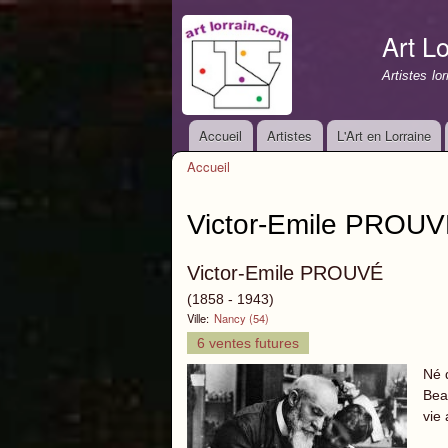
Art Lo
Artistes lo
Accueil
Artistes
L'Art en Lorraine
Menu principal
Accueil
Vous êtes ici
Victor-Emile PROU
Victor-Emile PROUVÉ
(1858 - 1943)
Ville:
Nancy (54)
6 ventes futures
Né 
Bea
vie 