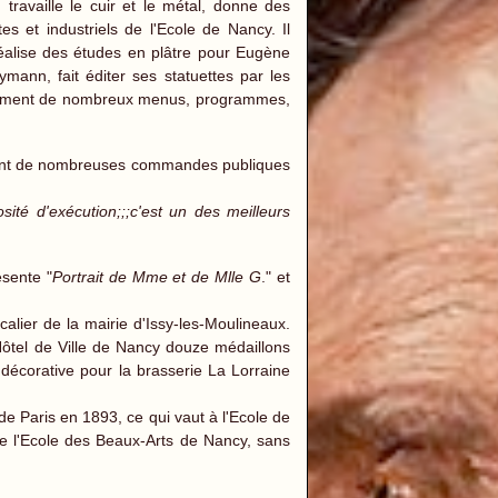
, travaille le cuir et le métal, donne des
s et industriels de l'Ecole de Nancy. Il
réalise des études en plâtre pour Eugène
mann, fait éditer ses statuettes par les
également de nombreux menus, programmes,
ènent de nombreuses commandes publiques
osité d'exécution;;;c'est un des meilleurs
ésente "
Portrait de Mme et de Mlle G
." et
alier de la mairie d'Issy-les-Moulineaux.
'Hôtel de Ville de Nancy douze médaillons
décorative pour la brasserie La Lorraine
de Paris en 1893, ce qui vaut à l'Ecole de
de l'Ecole des Beaux-Arts de Nancy, sans