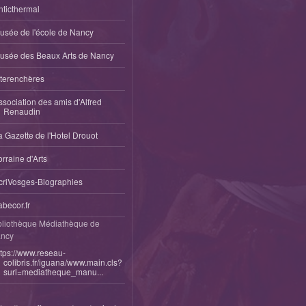
nticthermal
usée de l'école de Nancy
usée des Beaux Arts de Nancy
nterenchères
ssociation des amis d'Alfred
Renaudin
a Gazette de l'Hotel Drouot
orraine d'Arts
criVosges-Biographies
abecor.fr
bliothèque Médiathèque de
ncy
ttps://www.reseau-
colibris.fr/iguana/www.main.cls?
surl=mediatheque_manu...