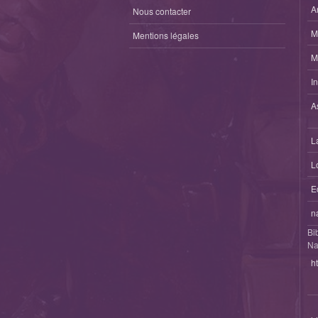
A
Nous contacter
M
Mentions légales
M
I
A
L
L
E
n
Bi
Na
h