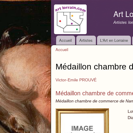
Art Lo
Artistes lo
Accueil
Artistes
L'Art en Lorraine
Menu principal
Accueil
Vous êtes ici
Médaillon chambre d
Victor-Emile PROUVÉ
Médaillon chambre de commer
Médaillon chambre de commerce de Nancy 
Lo
Di