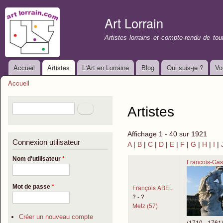
All
con
Art Lorrain
prin
Artistes lorrains et compte-rendu de to
Accueil
Artistes
L'Art en Lorraine
Blog
Qui suis-je ?
Vo
Menu principal
Accueil
Vous êtes ici
Formulaire de recherche
Rechercher
Artistes
Affichage 1 - 40 sur 1921
Connexion utilisateur
A
|
B
|
C
|
D
|
E
|
F
|
G
|
H
|
I
|
Nom d'utilisateur
*
Francois-Ga
François ABEL
Mot de passe
*
? - ?
Metz (57)
Créer un nouveau compte
(1710 - 1761