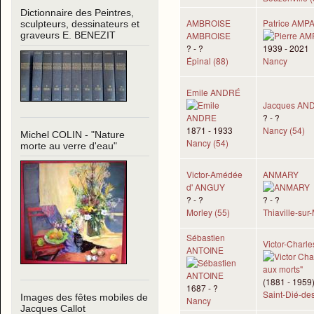
Dictionnaire des Peintres,
AMBROISE
Patrice AMP
sculpteurs, dessinateurs et
AMBROISE
graveurs E. BENEZIT
? - ?
1939 - 2021
Épinal (88)
Nancy
Emile ANDRÉ
Jacques AN
? - ?
1871 - 1933
Nancy (54)
Michel COLIN - "Nature
Nancy (54)
morte au verre d'eau"
Victor-Amédée
ANMARY
d' ANGUY
? - ?
? - ?
Morley (55)
Thiaville-sur
Sébastien
Victor-Charl
ANTOINE
(1881 - 1959
1687 - ?
Saint-Dié-de
Images des fêtes mobiles de
Nancy
Jacques Callot