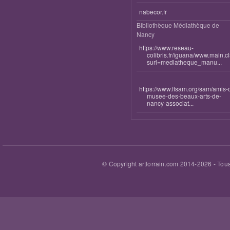
nabecor.fr
Bibliothèque Médiathèque de
Nancy
https://www.reseau-
colibris.fr/iguana/www.main.c
surl=mediatheque_manu...
https://www.ffsam.org/sam/amis-
musee-des-beaux-arts-de-
nancy-associat...
© Copyright artlorrain.com 2014-
2026
- Tous