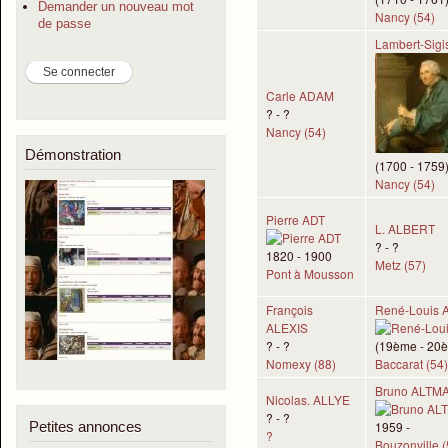
Demander un nouveau mot
Nancy (54)
de passe
Lambert-Sig
Carle ADAM
? - ?
Nancy (54)
Démonstration
(1700 - 1759
Nancy (54)
Pierre ADT
L. ALBERT
? - ?
1820 - 1900
Metz (57)
Pont à Mousson
François
René-Louis 
ALEXIS
? - ?
(19ème - 20è
Nomexy (88)
Baccarat (54)
Bruno ALTM
Nicolas. ALLYE
? - ?
1959 -
Petites annonces
?
Bouzonville (