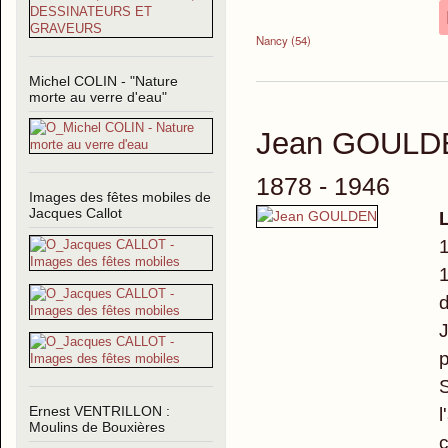
Nancy (54)
Michel COLIN - "Nature
morte au verre d'eau"
Jean GOULD
1878 - 1946
Images des fêtes mobiles de
Jacques Callot
1
1
d
J
p
S
l
Ernest VENTRILLON :
Moulins de Bouxières
c