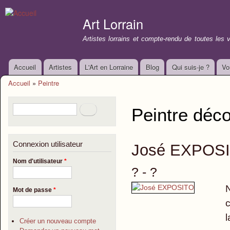
All
con
Art Lorrain
prin
Artistes lorrains et compte-rendu de toutes les 
Accueil
Artistes
L'Art en Lorraine
Blog
Qui suis-je ?
Vo
Menu principal
Accueil
»
Peintre
Vous êtes ici
Formulaire de recherche
Rechercher
Peintre déco
Connexion utilisateur
José EXPOS
Nom d'utilisateur
*
? - ?
N
Mot de passe
*
c
l
Créer un nouveau compte