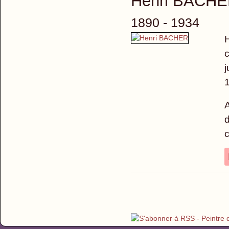
Henri BACH
1890 - 1934
H
c
j
1
A
d
c
Pages