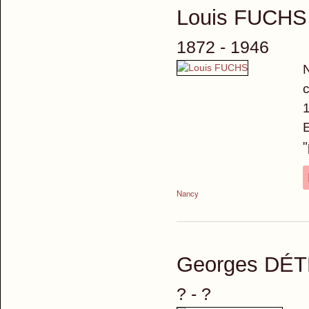
Louis FUCHS
1872 - 1946
N
c
E
"
Nancy
Georges DÉ
? - ?