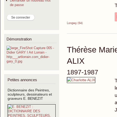
Demander un nouveau mot
T
de passe
Longwy (54)
Démonstration
Thérèse Mari
ALIX
1897-1987
Petites annonces
l
Dictionnaire des Peintres,
sculpteurs, dessinateurs et
u
graveurs E. BENEZIT
a
J