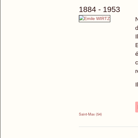
1884 - 1953
N
I
E
é
c
r
I
Saint-Max (54)