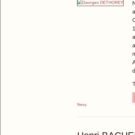
N
a
O
1
a
a
m
A
d
T
Nancy