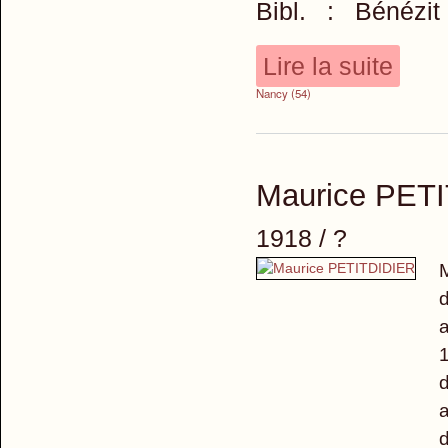
Bibl. : Bénézit
Lire la suite
Nancy (54)
Maurice PET
1918 / ?
M
d
a
1
d
a
d