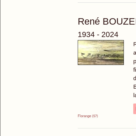
René BOUZ
1934 - 2024
a
p
f
d
B
l
Florange (57)