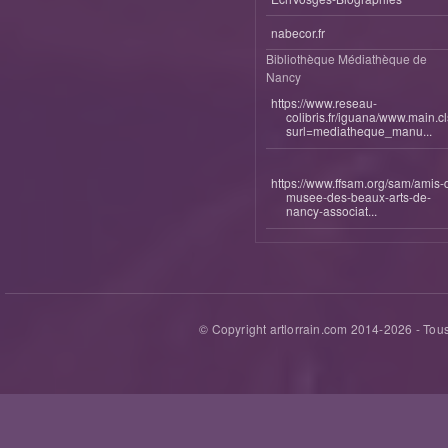
nabecor.fr
Bibliothèque Médiathèque de
Nancy
https://www.reseau-
colibris.fr/iguana/www.main.c
surl=mediatheque_manu...
https://www.ffsam.org/sam/amis-
musee-des-beaux-arts-de-
nancy-associat...
© Copyright artlorrain.com 2014-
2026
- Tous