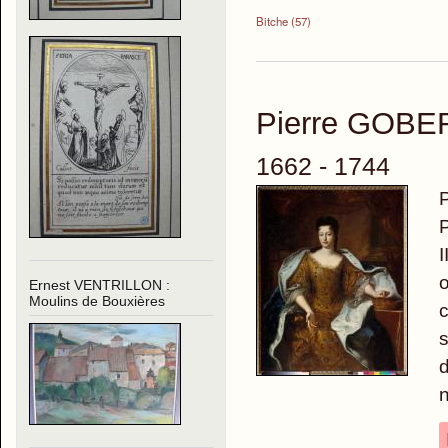
Bitche (57)
Pierre GOBE
1662 - 1744
P
P
I
o
Ernest VENTRILLON :
Moulins de Bouxières
c
s
d
n