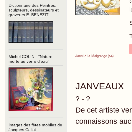
G
Dictionnaire des Peintres,
l
sculpteurs, dessinateurs et
graveurs E. BENEZIT
S
T
Jarville-la-Malgrange (54)
Michel COLIN - "Nature
morte au verre d'eau"
JANVEAUX
? - ?
De cet artiste v
connaissons auc
Images des fêtes mobiles de
Jacques Callot