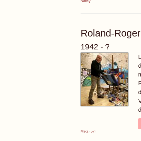
Nancy
Roland-Roge
1942 - ?
L
d
m
R
d
V
d
Metz (57)