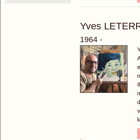
Yves LETER
1964 -
Y
A
e
m
I
m
d
v
k