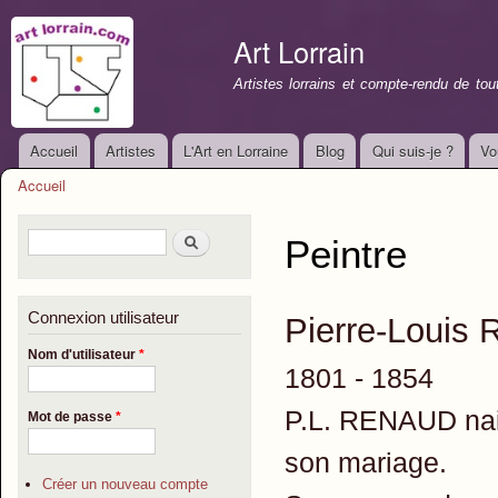
All
con
Art Lorrain
prin
Artistes lorrains et compte-rendu de to
Accueil
Artistes
L'Art en Lorraine
Blog
Qui suis-je ?
Vo
Menu principal
Accueil
Vous êtes ici
Formulaire de recherche
Rechercher
Peintre
Connexion utilisateur
Pierre-Loui
Nom d'utilisateur
*
1801 - 1854
P.L. RENAUD nait
Mot de passe
*
son mariage.
Créer un nouveau compte