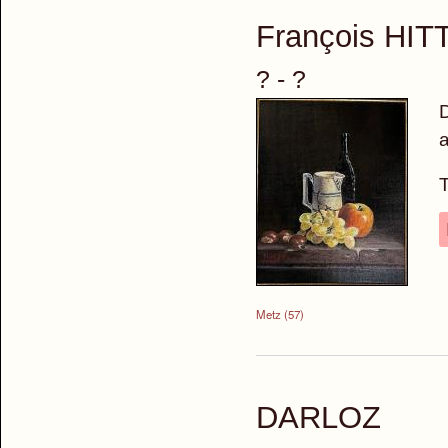
François HIT
? - ?
D
a
T
Metz (57)
DARLOZ