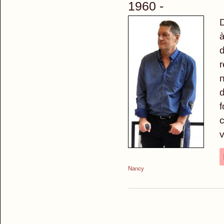
1960 -
D
à
d
r
n
d
f
c
v
Nancy
Pages