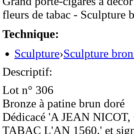
Grand porte-cigares à décor 
fleurs de tabac - Sculpture 
Technique:
Sculpture
›
Sculpture bron
Descriptif:
Lot n° 306
Bronze à patine brun doré
Dédicacé 'A JEAN NICO
TABAC L'AN 1560.' et sig