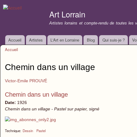
All
con
Art Lorrain
prin
Artistes lorrains et compte-rendu de toutes les 
Accueil
Artistes
L'Art en Lorraine
Blog
Qui suis-je ?
Vo
Menu principal
Accueil
Vous êtes ici
Chemin dans un village
Victor-Emile PROUVÉ
Chemin dans un village
Date:
1926
Chemin dans un village - Pastel sur papier, signé
Technique:
Dessin
Pastel