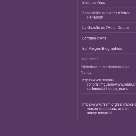
Interenchères
Association des amis d'Alfred
Renaudin
La Gazette de l'Hotel Drouot
Lorraine d'Arts
EcriVosges-Biographies
nabecor.fr
Bibliothèque Médiathèque de
Nancy
https://www.reseau-
colibris.fr/iguana/www.main.c
surl=mediatheque_manu...
https://www.ffsam.org/sam/amis-
musee-des-beaux-arts-de-
nancy-associat...