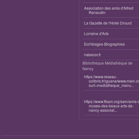
Association des amis d'Alfred
Renaudin
La Gazette de l'Hotel Drouot
Lorraine d'Arts
EcriVosges-Biographies
nabecor.fr
Bibliothèque Médiathèque de
Nancy
https://www.reseau-
colibris.fr/iguana/www.main.c
surl=mediatheque_manu...
https://www.ffsam.org/sam/amis-
musee-des-beaux-arts-de-
nancy-associat...