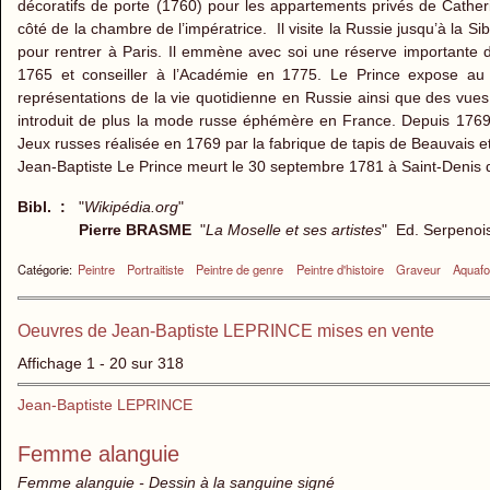
décoratifs de porte (1760) pour les appartements privés de Catheri
côté de la chambre de l’impératrice. Il visite la Russie jusqu’à la 
pour rentrer à Paris. Il emmène avec soi une réserve importante d
1765 et conseiller à l’Académie en 1775. Le Prince expose au
représentations de la vie quotidienne en Russie ainsi que des vue
introduit de plus la mode russe éphémère en France. Depuis 1769, 
Jeux russes réalisée en 1769 par la fabrique de tapis de Beauvais 
Jean-Baptiste Le Prince meurt le 30 septembre 1781 à Saint-Denis 
Bibl. :
"
Wikipédia.org
"
Pierre BRASME
"
La Moselle et ses artistes
" Ed. Serpeno
Catégorie:
Peintre
Portraitiste
Peintre de genre
Peintre d'histoire
Graveur
Aquafor
Oeuvres de Jean-Baptiste LEPRINCE mises en vente
Affichage 1 - 20 sur 318
Jean-Baptiste LEPRINCE
Femme alanguie
Femme alanguie - Dessin à la sanguine signé