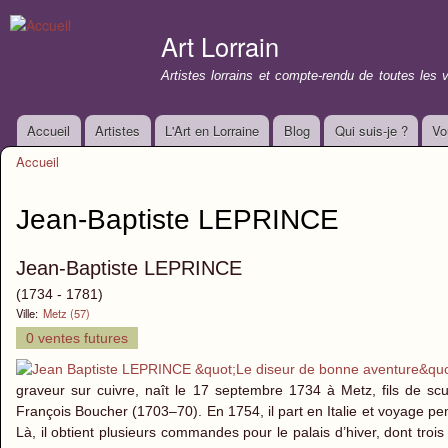
All
con
Art Lorrain
prin
Artistes lorrains et compte-rendu de toutes les 
Accueil
Artistes
L'Art en Lorraine
Blog
Qui suis-je ?
Vo
Menu principal
Accueil
Vous êtes ici
Jean-Baptiste LEPRINCE
Jean-Baptiste LEPRINCE
(1734 - 1781)
Ville:
Metz (57)
0 ventes futures
graveur sur cuivre, naît le 17 septembre 1734 à Metz, fils de sc
François Boucher (1703–70). En 1754, il part en Italie et voyage pen
Là, il obtient plusieurs commandes pour le palais d’hiver, dont tr