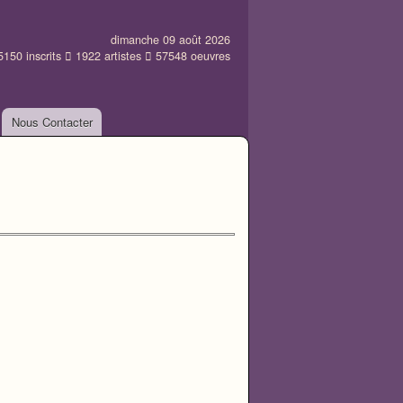
dimanche 09 août 2026
5150
inscrits
1922
artistes
57548
oeuvres
Nous Contacter