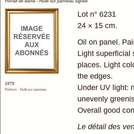
Porrait de dame - Huile sur panneau signée
Lot n° 6231
24 × 15 cm.
Oil on panel. Pai
Light superficial
places. Light co
the edges.
1879
Under UV light: n
Peinture
Huile sur panneau
unevenly greenis
Overall good con
Le détail des ve