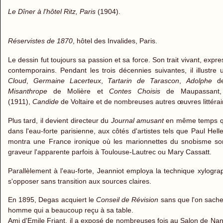
Le Dîner à l'hôtel Ritz, Paris
(1904).
Réservistes de 1870
, hôtel des Invalides, Paris.
Le dessin fut toujours sa passion et sa force. Son trait vivant, expr
contemporains. Pendant les trois décennies suivantes, il illustr
Cloud
,
Germaine Lacerteux
,
Tartarin de Tarascon
,
Adolphe
de
Misanthrope
de Molière et
Contes Choisis
de Maupassant
(1911),
Candide
de Voltaire et de nombreuses autres œuvres littérai
Plus tard, il devient directeur du
Journal amusant
en même temps qu
dans l'eau-forte parisienne, aux côtés d'artistes tels que Paul H
montra une France ironique où les marionnettes du snobisme sont 
graveur l'apparente parfois à Toulouse-Lautrec ou Mary Cassatt.
Parallèlement à l'eau-forte, Jeanniot employa la technique xylogr
s'opposer sans transition aux sources claires.
En 1895, Degas acquiert le
Conseil de Révision
sans que l'on sache 
homme qui a beaucoup reçu à sa table.
Ami d'Emile Friant, il a exposé de nombreuses fois au Salon de Nancy