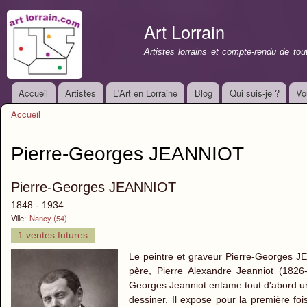
All
con
Art Lorrain
prin
Artistes lorrains et compte-rendu de to
Accueil
Artistes
L'Art en Lorraine
Blog
Qui suis-je ?
Vo
Menu principal
Accueil
Vous êtes ici
Pierre-Georges JEANNIOT
Pierre-Georges JEANNIOT
1848 - 1934
Ville:
Nancy (54)
1 ventes futures
Le peintre et graveur Pierre-Georges 
père, Pierre Alexandre Jeanniot (1826-
Georges Jeanniot entame tout d'abord une 
dessiner. Il expose pour la première foi