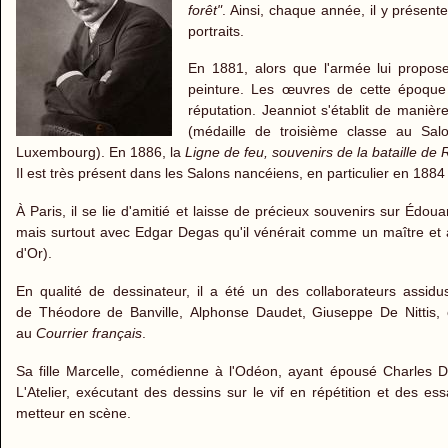
forêt"
. Ainsi, chaque année, il y présen
portraits.
En 1881, alors que l'armée lui propos
peinture. Les œuvres de cette époque 
réputation. Jeanniot s'établit de mani
(médaille de troisième classe au Sal
Luxembourg). En 1886, la
Ligne de feu, souvenirs de la bataille de 
Il est très présent dans les Salons nancéiens, en particulier en 1884
À Paris, il se lie d'amitié et laisse de précieux souvenirs sur Édo
mais surtout avec Edgar Degas qu'il vénérait comme un maître et 
d'Or).
En qualité de dessinateur, il a été un des collaborateurs assi
de Théodore de Banville, Alphonse Daudet, Giuseppe De Nittis, 
au
Courrier français
.
Sa fille Marcelle, comédienne à l'Odéon, ayant épousé Charles D
L'Atelier, exécutant des dessins sur le vif en répétition et des es
metteur en scène.