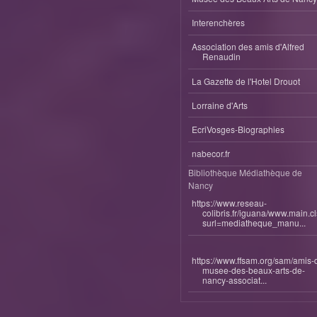
Interenchères
Association des amis d'Alfred
Renaudin
La Gazette de l'Hotel Drouot
Lorraine d'Arts
EcriVosges-Biographies
nabecor.fr
Bibliothèque Médiathèque de
Nancy
https://www.reseau-
colibris.fr/iguana/www.main.c
surl=mediatheque_manu...
https://www.ffsam.org/sam/amis-
musee-des-beaux-arts-de-
nancy-associat...