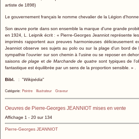
artiste de 1898)
Le gouvernement français le nomme chevalier de la Légion d'honn
Son œuvre porte dans son ensemble la marque d'une grande probité, d
en 1924, L. Leipnik écrit : « Pierre-Georges Jeanniot représente le
imprimés rapportent aux preuves harmonieuses délicieusement ex
Jeanniot observe ses sujets au polo ou sur la plage d'un bord de 
sympathie l'ouvrier sur son chemin à l'usine ou se reposer en dehor
saisons
de plage
et
de Marchande de quatre
sont typiques de l'o
fantastique est équilibrée par un sens de la proportion sensible. » .
Bibl.
: "
Wikipédia
"
Catégorie:
Peintre
Illustrateur
Graveur
Oeuvres de Pierre-Georges JEANNIOT mises en vente
Affichage 1 - 20 sur 134
Pierre-Georges JEANNIOT