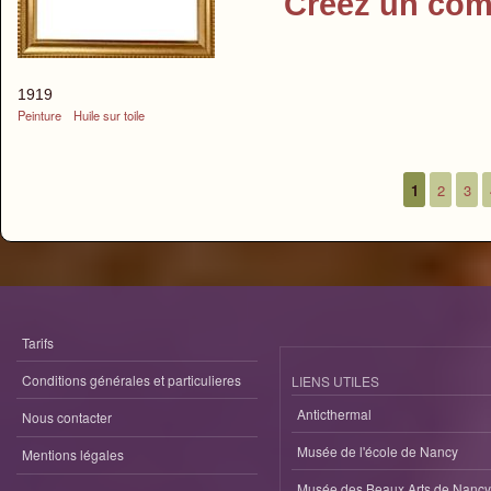
Créez un com
1919
Peinture
Huile sur toile
1
2
3
Pages
Tarifs
Conditions générales et particulieres
LIENS UTILES
Anticthermal
Nous contacter
Musée de l'école de Nancy
Mentions légales
Musée des Beaux Arts de Nancy