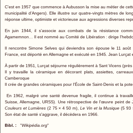
C'est en 1957 que commence à Aubusson la mise au métier de cette
municipalité d'Angers). Elle illustre sur quatre-vingts mètres de l
réponse ultime, optimiste et victorieuse aux agressions diverses r
En juin 1944, il s'associe aux combats de la résistance co
Agamemnon… Il est nommé au Comité de Libération : dirige l'hebdom
Il rencontre Simone Selves qui deviendra son épouse le 11 août 1
France, est déporté en Allemagne et exécuté en 1945. Jean Lurçat e
À partir de 1951, Lurçat séjourne régulièrement à Sant Vicens (près
Il y travaille la céramique en décorant plats, assiettes, carreau
Camberoque
Il crée de grandes céramiques pour l'École de Saint-Denis et la pote
En 1962, malgré une santé devenue fragile, il continue à travail
Suisse, Allemagne, URSS). Une rétrospective de l'œuvre peint de 
Couleurs et Lumières
(2 75 × 4 50 m),
Le Vin et la Musique
(5 93 
Son état de santé s'aggrave, il décèdera en 1966.
Bibl. :
"
Wikipédia.org
"