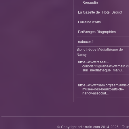
Renaudin
La Gazette de l'Hotel Drouot
Lorraine d'Arts
EcriVosges-Biographies
nabecor.fr
Bibliothèque Médiathèque de
Nancy
https://www.reseau-
colibris.fr/iguana/www.main.c
surl=mediatheque_manu...
https://www.ffsam.org/sam/amis-
musee-des-beaux-arts-de-
nancy-associat...
© Copyright artlorrain.com 2014-
2026
- Tous