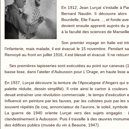
En 1912, Jean Lurçat s'installe à Pari
Bernard Naudin. Il découvre alors
Bourdelle, Elie Faure…, et fonde ave
devient ensuite apprenti auprès du p
à la faculté des sciences de Marseille
Son premier voyage en Italie est i
l'infanterie, mais malade, il est évacué le 15 novembre. Pendant sa 
Renvoyé au front en juillet 1916, il est blessé et évacué. Il ne reto
Ses premières tapisseries sont exécutées au point sur canevas (1
basse lisse, dans l'atelier d'Aubusson pour
L'Orage
, en haute lisse
En 1937, Lurçat découvre la tenture de l'Apocalypse d'Angers qui est
palette réduite, dessin simplifié). Il crée ainsi le carton à coule
devait entraîner une révolution commerciale ; le temps d'exécution est
Influencé en peinture par les fauves, par les cubistes puis par les 
souvent répétés (le coq, annonciateur de l'aurore, le soleil, symbole
La guerre de 1940 oriente Lurçat vers des sujets engagés :
clandestinement à Aubusson. Puis il travaille à des œuvres monumen
des édifices publics (musée du vin à Beaune, 1947).