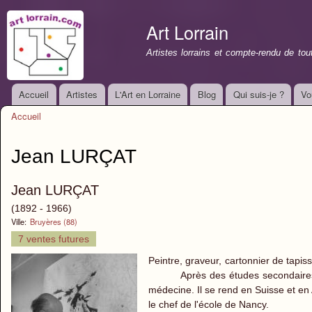
All
con
Art Lorrain
prin
Artistes lorrains et compte-rendu de to
Accueil
Artistes
L'Art en Lorraine
Blog
Qui suis-je ?
Vo
Menu principal
Accueil
Vous êtes ici
Jean LURÇAT
Jean LURÇAT
(1892 - 1966)
Ville:
Bruyères (88)
7 ventes futures
Peintre, graveur, cartonnier de tapi
Après des études secondaires à Épi
médecine. Il se rend en Suisse et en A
le chef de l'école de Nancy.