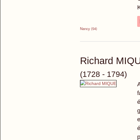
Nancy (54)
Richard MIQ
(1728 - 1794)
A
f
é
g
e
é
p