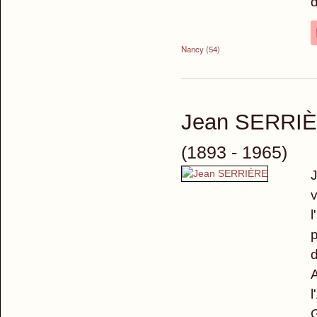
d
Nancy (54)
Jean SERRI
(1893 - 1965)
J
v
l
p
d
A
l
G