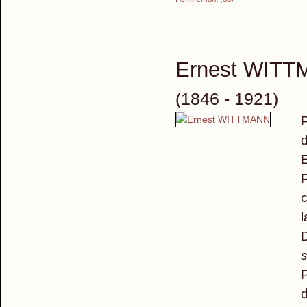
Ernest WIT
(1846 - 1921)
P
E
P
c
l
D
s
P
d