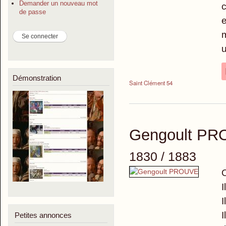
Demander un nouveau mot
c
de passe
e
m
u
Démonstration
Saint Clément 54
Gengoult P
1830 / 1883
O
I
I
I
Petites annonces