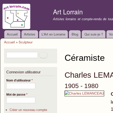
All
con
Art Lorrain
prin
Artistes lorrains et compte-rendu de to
Accueil
Artistes
L'Art en Lorraine
Blog
Qui suis-je ?
Vo
Menu principal
Accueil
»
Sculpteur
Vous êtes ici
Formulaire de recherche
Rechercher
Céramiste
Connexion utilisateur
Charles LE
Nom d'utilisateur
*
1905 - 1980
Mot de passe
*
l
1
Créer un nouveau compte