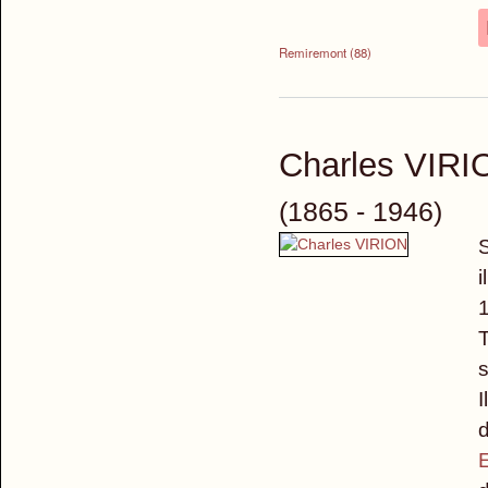
Remiremont (88)
Charles VIRI
(1865 - 1946)
S
i
T
I
d
E