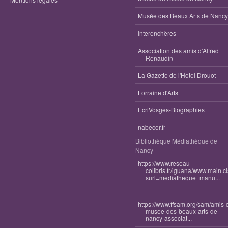
Musée des Beaux Arts de Nancy
Interenchères
Association des amis d'Alfred
Renaudin
La Gazette de l'Hotel Drouot
Lorraine d'Arts
EcriVosges-Biographies
nabecor.fr
Bibliothèque Médiathèque de
Nancy
https://www.reseau-
colibris.fr/iguana/www.main.c
surl=mediatheque_manu...
https://www.ffsam.org/sam/amis-
musee-des-beaux-arts-de-
nancy-associat...