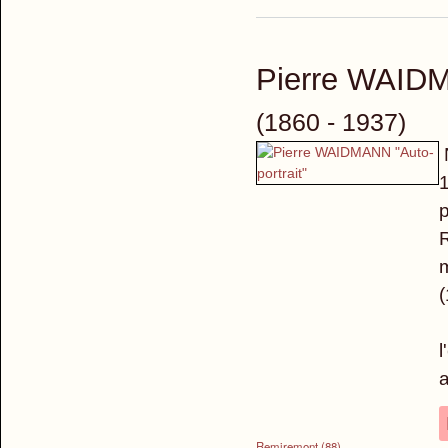
Pierre WAI
(1860 - 1937)
1
p
R
m
I
l
a
Remiremont (88)