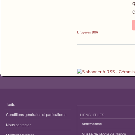
q
c
Bruyères (88)
Pages
Tarifs
Conditions générales et particulieres
LIENS UTILES
Anticthermal
Nous contacter
Musée de l'école de Nancy
Mentions légales