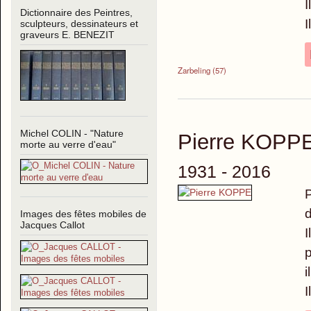
I
Dictionnaire des Peintres,
I
sculpteurs, dessinateurs et
graveurs E. BENEZIT
Zarbeling (57)
Michel COLIN - "Nature
Pierre KOPP
morte au verre d'eau"
1931 - 2016
P
Images des fêtes mobiles de
Jacques Callot
I
p
i
I