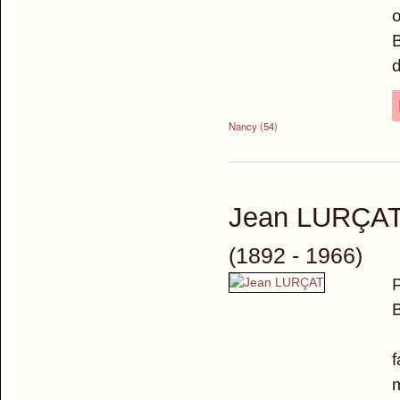
o
B
d
Nancy (54)
Jean LURÇA
(1892 - 1966)
P
B
A
f
m