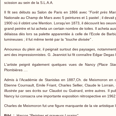
scission au sein de la S.L.A.A.
Il fit ses débuts au Salon de Paris en 1866 avec "
Forêt près Marti
Nationale au Champ de Mars avec 5 peintures et 1 pastel ; il devait p
1900 où il obtint une Mention. Lorsqu'en 1873, il découvrit les oeuv
grand peintre et lui acheta un certain nombre de toiles. Il acheta 
délaissa dès lors sa palette apparentée à celle de l'Ecole de Barb
lumineuses ; il fut même tenté par la
"touche divisée"
.
Amoureux du plein air, il peignait surtout des paysages, notammen
ami des impressionnistes. G. Jeanniot lui fit connaître Edgar Degas l
L'artiste peignit également quelques vues de Nancy
(Place Sta
Plombières ....
Admis à l'Académie de Stanislas en 1887,Ch. de Meixmoron en devi
Etienne Cournault, Emile Friant, Charles Sellier, Claude le Lorrai
Illustrée
par ses écrits sur Claudot ou Guérard, entre autres. Il p
Nancy lui consacra une importante exposition rétrospective en 1962 
Charles de Meixmoron fut une figure marquante de la vie artistique lo
Bibl. :
Harcos
"Peintres et graveurs Lorains"