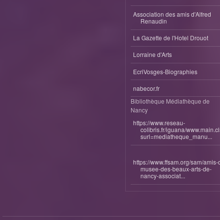
Association des amis d'Alfred
Renaudin
La Gazette de l'Hotel Drouot
Lorraine d'Arts
EcriVosges-Biographies
nabecor.fr
Bibliothèque Médiathèque de
Nancy
https://www.reseau-
colibris.fr/iguana/www.main.c
surl=mediatheque_manu...
https://www.ffsam.org/sam/amis-
musee-des-beaux-arts-de-
nancy-associat...