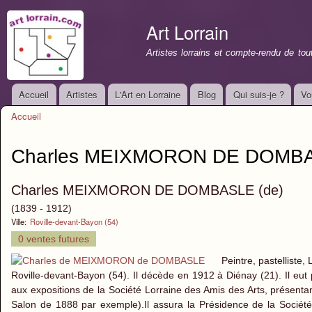
All
con
Art Lorrain
prin
Artistes lorrains et compte-rendu de to
Accueil
Artistes
L'Art en Lorraine
Blog
Qui suis-je ?
Vo
Menu principal
Accueil
Vous êtes ici
Charles MEIXMORON DE DOMBA
Charles MEIXMORON DE DOMBASLE (de)
(1839 - 1912)
Ville:
Roville-devant-Bayon (54)
0 ventes futures
Peintre, pastelliste
Roville-devant-Bayon (54). Il décède en 1912 à Diénay (21). Il eut p
aux expositions de la Société Lorraine des Amis des Arts, présent
Salon de 1888 par exemple).Il assura la Présidence de la Société