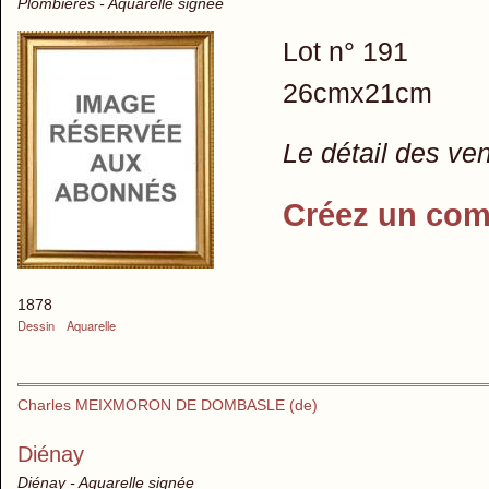
Plombières - Aquarelle signée
Lot n° 191
26cmx21cm
Le détail des ve
Créez un com
1878
Dessin
Aquarelle
Charles MEIXMORON DE DOMBASLE (de)
Diénay
Diénay - Aquarelle signée