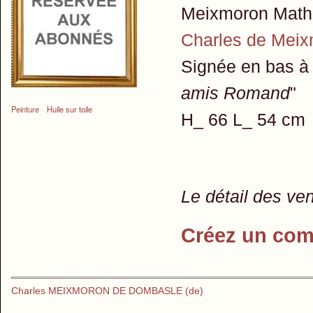
Meixmoron Mathi
Charles de Mei
Signée en bas à
amis Romand
"
Peinture
Huile sur toile
H_ 66 L_ 54 cm
Le détail des ve
Créez un com
Charles MEIXMORON DE DOMBASLE (de)