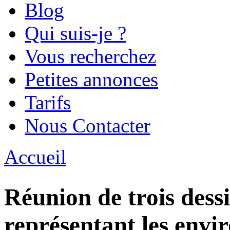
Blog
Qui suis-je ?
Vous recherchez
Petites annonces
Tarifs
Nous Contacter
Accueil
Vous êtes ici
Réunion de trois dess
représentant les envi