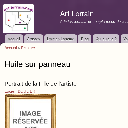
All
con
Art Lorrain
prin
Artistes lorrains et compte-rendu de to
Accueil
Artistes
L'Art en Lorraine
Blog
Qui suis-je ?
Vo
Menu principal
Accueil
»
Peinture
Vous êtes ici
Huile sur panneau
Portrait de la Fille de l'artiste
Lucien BOULIER