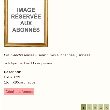
Les blanchisseuses - Deux huiles sur panneau, signées
Technique:
Peinture
›
Huile sur panneau
Descriptif:
Lot n° 639
15cmx10cm chaque
Détail des Ventes
1
2
3
4
5