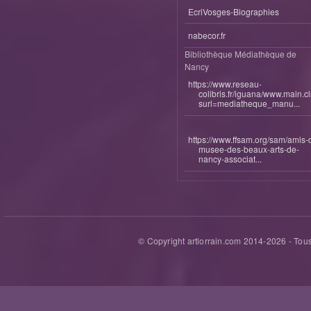
EcriVosges-Biographies
nabecor.fr
Bibliothèque Médiathèque de
Nancy
https://www.reseau-
colibris.fr/iguana/www.main.c
surl=mediatheque_manu...
https://www.ffsam.org/sam/amis-
musee-des-beaux-arts-de-
nancy-associat...
© Copyright artlorrain.com 2014-
2026
- Tous