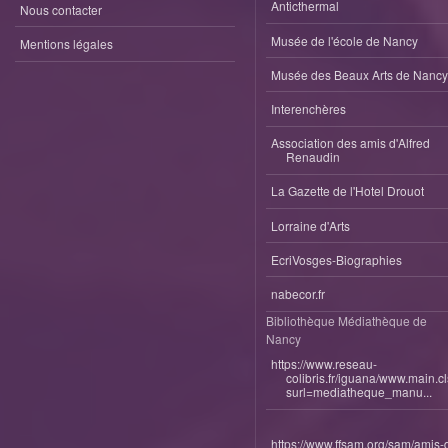
Anticthermal
Nous contacter
Musée de l'école de Nancy
Mentions légales
Musée des Beaux Arts de Nancy
Interenchères
Association des amis d'Alfred
Renaudin
La Gazette de l'Hotel Drouot
Lorraine d'Arts
EcriVosges-Biographies
nabecor.fr
Bibliothèque Médiathèque de
Nancy
https://www.reseau-
colibris.fr/iguana/www.main.c
surl=mediatheque_manu...
https://www.ffsam.org/sam/amis-