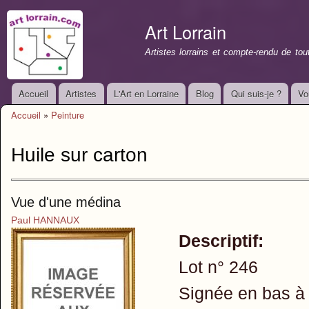
All
con
Art Lorrain
prin
Artistes lorrains et compte-rendu de to
Accueil
Artistes
L'Art en Lorraine
Blog
Qui suis-je ?
Vo
Menu principal
Accueil
»
Peinture
Vous êtes ici
Huile sur carton
Vue d'une médina
Paul HANNAUX
Descriptif:
Lot n° 246
Signée en bas à 