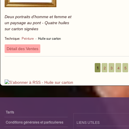
Deux portraits d'homme et femme et
un paysage au pont - Quatre huiles
sur carton signées
Technique:
Peinture
›
Huile sur carton
Détail des Ventes
1
2
3
4
5
Pages
Tarifs
Conditions générales et particulieres
LIENS UTILES