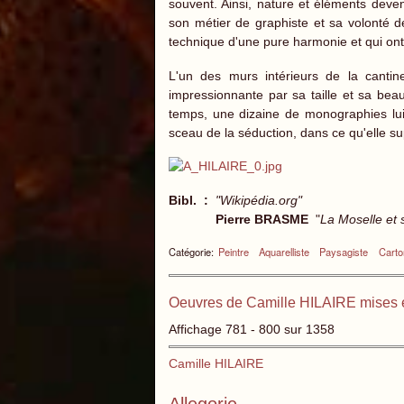
souvent. Ainsi, nature et éléments devena
son métier de graphiste et sa volonté d
technique d'une pure harmonie et qui ont 
L'un des murs intérieurs de la canti
impressionnante par sa taille et sa beau
temps, une dizaine de monographies lui
sceau de la séduction, dans ce qu'elle su
Bibl. :
"Wikipédia.org"
Pierre BRASME
"
La Moselle et s
Catégorie:
Peintre
Aquarelliste
Paysagiste
Carto
Oeuvres de Camille HILAIRE mises 
Affichage 781 - 800 sur 1358
Camille HILAIRE