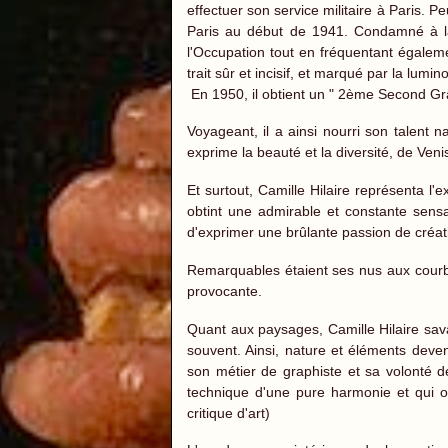
effectuer son service militaire à Paris. P
Paris au début de 1941. Condamné à la c
l'Occupation tout en fréquentant égaleme
trait sûr et incisif, et marqué par la lum
En 1950, il obtient un " 2ème Second G
Voyageant, il a ainsi nourri son talent 
exprime la beauté et la diversité, de Veni
Et surtout, Camille Hilaire représenta l'e
obtint une admirable et constante sensa
d'exprimer une brûlante passion de créat
Remarquables étaient ses nus aux courbe
provocante.
Quant aux paysages, Camille Hilaire savai
souvent. Ainsi, nature et éléments devena
son métier de graphiste et sa volonté d
technique d'une pure harmonie et qui on
critique d'art)