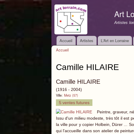
Art Lo
Artistes lo
Accueil
Artistes
L'Art en Lorraine
Menu principal
Accueil
Vous êtes ici
Camille HILAIRE
Camille HILAIRE
(1916 - 2004)
Ville:
Metz (57)
5 ventes futures
Peintre, graveur, 
Issu d'un milieu modeste, très tôt il est
la ville pour y copier Holbein, Dürer ... 
qui l'accueille dans son atelier de peintur