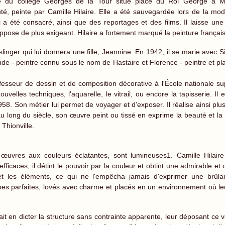
ne du collège Georges de la Tour situé place du Roi George à Me
té, peinte par Camille Hilaire. Elle a été sauvegardée lors de la mod
 a été consacré, ainsi que des reportages et des films. Il laisse 
ppose de plus exigeant. Hilaire a fortement marqué la peinture français
inger qui lui donnera une fille, Jeannine. En 1942, il se marie avec Si
aude - peintre connu sous le nom de Hastaire et Florence - peintre et p
esseur de dessin et de composition décorative à l'École nationale su
nouvelles techniques, l'aquarelle, le vitrail, ou encore la tapisserie. I
8. Son métier lui permet de voyager et d'exposer. Il réalise ainsi plusi
u long du siècle, son œuvre peint ou tissé en exprime la beauté et la 
 Thionville.
 œuvres aux couleurs éclatantes, sont lumineuses1. Camille Hilair
 efficaces, il détint le pouvoir par la couleur et obtint une admirable e
et les éléments, ce qui ne l'empêcha jamais d'exprimer une brûla
s parfaites, lovés avec charme et placés en un environnement où le
t en dicter la structure sans contrainte apparente, leur déposant ce ver