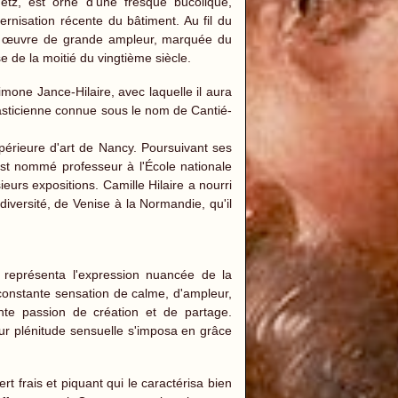
tz, est orné d'une fresque bucolique,
ernisation récente du bâtiment. Au fil du
une œuvre de grande ampleur, marquée du
e de la moitié du vingtième siècle.
mone Jance-Hilaire, avec laquelle il aura
lasticienne connue sous le nom de Cantié-
périeure d'art de Nancy. Poursuivant ses
l est nommé professeur à l'École nationale
eurs expositions. Camille Hilaire a nourri
diversité, de Venise à la Normandie, qu'il
e représenta l'expression nuancée de la
t constante sensation de calme, d'ampleur,
nte passion de création et de partage.
ur plénitude sensuelle s'imposa en grâce
t frais et piquant qui le caractérisa bien