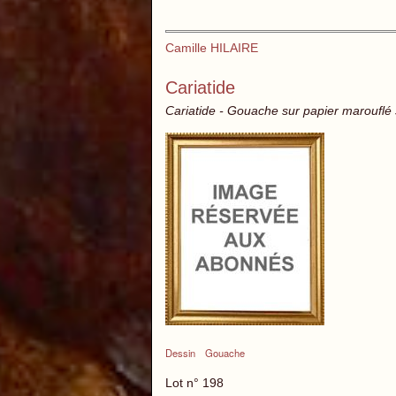
Camille HILAIRE
Cariatide
Cariatide - Gouache sur papier marouflé s
Dessin
Gouache
Lot n° 198