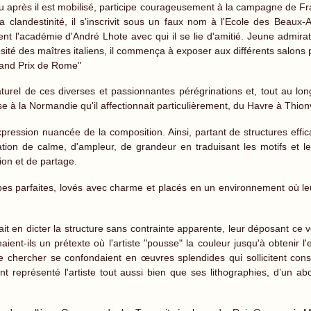
eu après il est mobilisé, participe courageusement à la campagne de Fran
landestinité, il s'inscrivit sous un faux nom à l'Ecole des Beaux-
nt l'académie d'André Lhote avec qui il se lie d'amitié. Jeune admirat
inosité des maîtres italiens, il commença à exposer aux différents salons 
rand Prix de Rome"
naturel de ces diverses et passionnantes pérégrinations et, tout au lo
se à la Normandie qu'il affectionnait particulièrement, du Havre à Thionv
xpression nuancée de la composition. Ainsi, partant de structures effica
tion de calme, d'ampleur, de grandeur en traduisant les motifs et 
ion et de partage.
s parfaites, lovés avec charme et placés en un environnement où le
t en dicter la structure sans contrainte apparente, leur déposant ce ver
ient-ils un prétexte où l'artiste "pousse" la couleur jusqu'à obtenir l'e
e chercher se confondaient en œuvres splendides qui sollicitent con
t représenté l'artiste tout aussi bien que ses lithographies, d’un