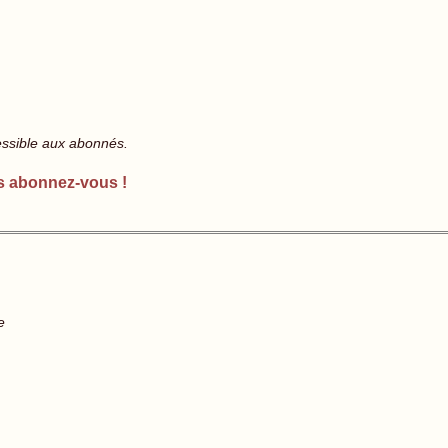
essible aux abonnés.
s abonnez-vous !
e