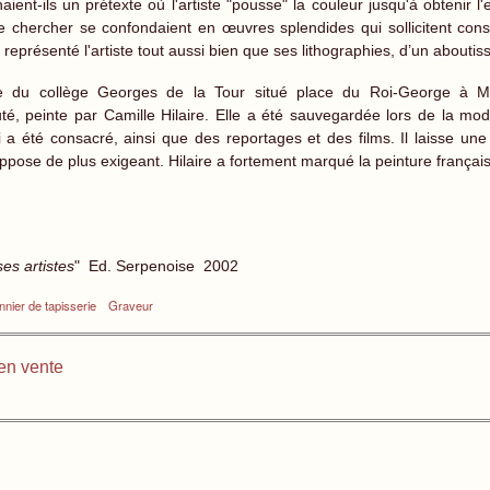
ient-ils un prétexte où l'artiste "pousse" la couleur jusqu'à obtenir l'e
e chercher se confondaient en œuvres splendides qui sollicitent con
représenté l'artiste tout aussi bien que ses lithographies, d’un abouti
ne du collège Georges de la Tour situé place du Roi-George à Me
té, peinte par Camille Hilaire. Elle a été sauvegardée lors de la mod
 a été consacré, ainsi que des reportages et des films. Il laisse 
ppose de plus exigeant. Hilaire a fortement marqué la peinture français
es artistes
" Ed. Serpenoise 2002
nnier de tapisserie
Graveur
en vente