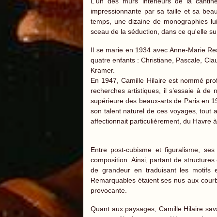
L'un des murs intérieurs de la canti
impressionnante par sa taille et sa beau
temps, une dizaine de monographies lui
sceau de la séduction, dans ce qu'elle su
Il se marie en 1934 avec Anne-Marie Resl
quatre enfants : Christiane, Pascale, Cl
Kramer.
En 1947, Camille Hilaire est nommé prof
recherches artistiques, il s’essaie à de 
supérieure des beaux-arts de Paris en 195
son talent naturel de ces voyages, tout a
affectionnait particulièrement, du Havre à
Entre post-cubisme et figuralisme, ses
composition. Ainsi, partant de structures
de grandeur en traduisant les motifs 
Remarquables étaient ses nus aux courbe
provocante.
Quant aux paysages, Camille Hilaire savai