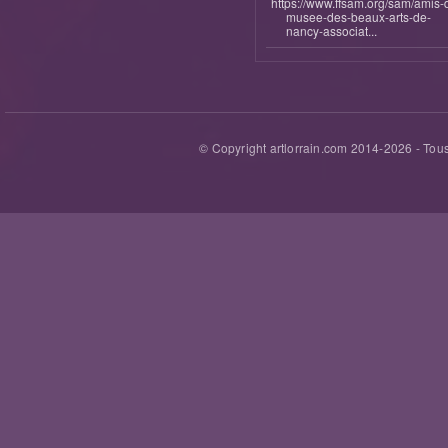
https://www.ffsam.org/sam/amis-
musee-des-beaux-arts-de-
nancy-associat...
© Copyright artlorrain.com 2014-
2026
- Tous