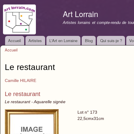
All
con
Art Lorrain
prin
Artistes lorrains et compte-rendu de to
Accueil
Artistes
L'Art en Lorraine
Blog
Qui suis-je ?
Vo
Menu principal
Accueil
Vous êtes ici
Le restaurant
Camille HILAIRE
Le restaurant
Le restaurant - Aquarelle signée
Lot n° 173
22,5cmx31cm