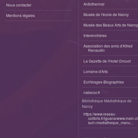
Anticthermal
Nous contacter
Musée de l'école de Nancy
Mentions légales
Musée des Beaux Arts de Nancy
Interenchères
Association des amis d'Alfred
Renaudin
La Gazette de l'Hotel Drouot
Lorraine d'Arts
EcriVosges-Biographies
nabecor.fr
Bibliothèque Médiathèque de
Nancy
https://www.reseau-
colibris.fr/iguana/www.main.c
surl=mediatheque_manu...