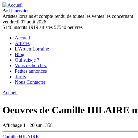
Aller au contenu principal
Art Lorrain
Artistes lorrains et compte-rendu de toutes les ventes les concernant
vendredi 07 août 2026
5146
inscrits
1919
artistes
57540
oeuvres
Accueil
Artistes
Menu principal
L'Art en Lorraine
Blog
Qui suis-je ?
Vous recherchez
Petites annonces
Tarifs
Nous Contacter
Accueil
Vous êtes ici
Oeuvres de Camille HILAIRE mi
Affichage 1 - 20 sur 1358
Camille HILAIRE