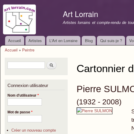
All
con
Art Lorrain
prin
Artistes lorrains et compte-rendu de to
Accueil
Artistes
L'Art en Lorraine
Blog
Qui suis-je ?
Vo
Menu principal
Accueil
»
Peintre
Vous êtes ici
Formulaire de recherche
Rechercher
Cartonnier d
Connexion utilisateur
Pierre SULM
Nom d'utilisateur
*
(1932 - 2008)
S
Mot de passe
*
t
N
Créer un nouveau compte