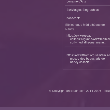
Lorraine d'Arts
EcriVosges-Biographies
nabecor.fr
Bibliothèque Médiathèque de
Nancy
https://www.reseau-
colibris.fr/iguana/www.main.c
surl=mediatheque_manu...
https://www.ffsam.org/sam/amis-
musee-des-beaux-arts-de-
nancy-associat...
© Copyright artlorrain.com 2014-
2026
- Tous