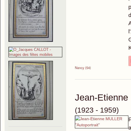
p
d
A
l
G
Nancy (54)
Jean-Etienn
(1923 - 1959)
P
a