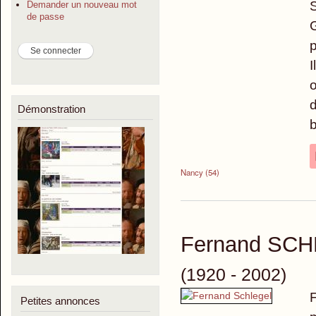
S
Demander un nouveau mot
de passe
G
p
I
o
d
Démonstration
b
Nancy (54)
Fernand SC
(1920 - 2002)
F
Petites annonces