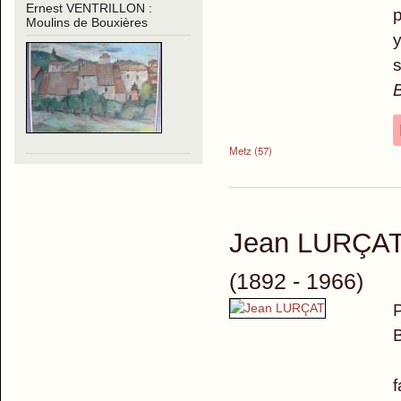
Ernest VENTRILLON :
p
Moulins de Bouxières
y
s
Metz (57)
Jean LURÇA
(1892 - 1966)
P
B
A
f