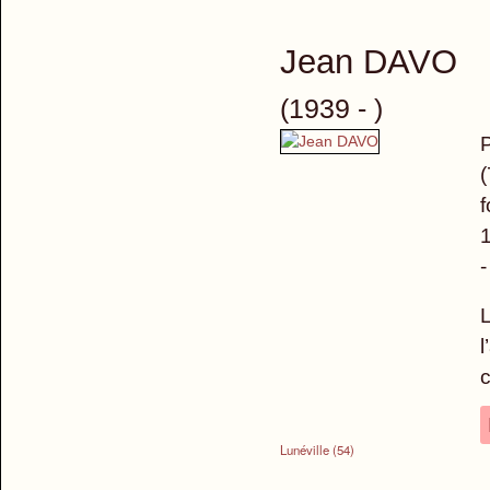
Jean DAVO
(1939 - )
P
(
f
1
-
L
l
c
Lunéville (54)