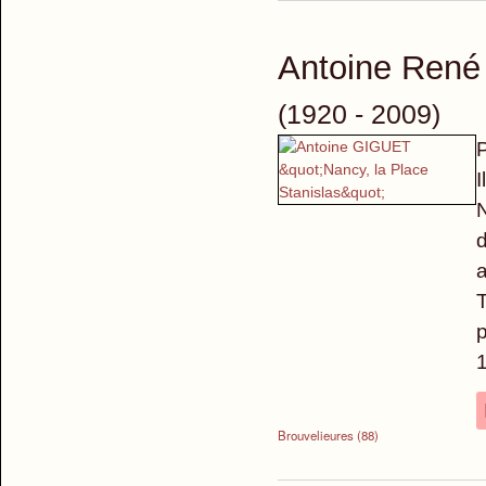
Antoine Ren
(1920 - 2009)
P
I
N
d
a
T
p
Brouvelieures (88)