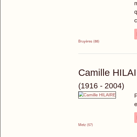
m
q
c
Bruyères (88)
Camille HILA
(1916 - 2004)
P
Metz (57)