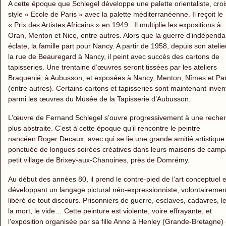
A cette époque que Schlegel développe une palette orientaliste, croi
style « Ecole de Paris » avec la palette méditerranéenne. Il reçoit le
« Prix des Artistes Africains » en 1949. Il multiplie les expositions à
Oran, Menton et Nice, entre autres. Alors que la guerre d’indépend
éclate, la famille part pour Nancy. A partir de 1958, depuis son atelie
la rue de Beauregard à Nancy, il peint avec succès des cartons de
tapisseries. Une trentaine d’œuvres seront tissées par les ateliers
Braquenié, à Aubusson, et exposées à Nancy, Menton, Nîmes et Par
(entre autres). Certains cartons et tapisseries sont maintenant inven
parmi les œuvres du Musée de la Tapisserie d’Aubusson.
L’œuvre de Fernand Schlegel s’ouvre progressivement à une reche
plus abstraite. C’est à cette époque qu’il rencontre le peintre
nancéen Roger Decaux, avec qui se lie une grande amitié artistique
ponctuée de longues soirées créatives dans leurs maisons de cam
petit village de Brixey-aux-Chanoines, près de Domrémy.
Au début des années 80, il prend le contre-pied de l’art conceptuel 
développant un langage pictural néo-expressionniste, volontairemen
libéré de tout discours. Prisonniers de guerre, esclaves, cadavres, l
la mort, le vide… Cette peinture est violente, voire effrayante, et
l’exposition organisée par sa fille Anne à Henley (Grande-Bretagne)