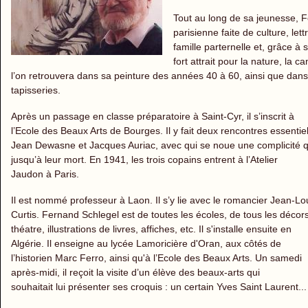
Tout au long de sa jeunesse, F
parisienne faite de culture, le
famille parternelle et, grâce à
fort attrait pour la nature, l
l’on retrouvera dans sa peinture des années 40 à 60, ainsi que dan
tapisseries.
Après un passage en classe préparatoire à Saint-Cyr, il s’inscrit à
l’Ecole des Beaux Arts de Bourges. Il y fait deux rencontres essentiel
Jean Dewasne et Jacques Auriac, avec qui se noue une complicité q
jusqu’à leur mort. En 1941, les trois copains entrent à l’Atelier
Jaudon à Paris.
Il est nommé professeur à Laon. Il s’y lie avec le romancier Jean-Lo
Curtis. Fernand Schlegel est de toutes les écoles, de tous les décor
théatre, illustrations de livres, affiches, etc. Il s'installe ensuite en
Algérie. Il enseigne au lycée Lamoricière d'Oran, aux côtés de
l’historien Marc Ferro, ainsi qu'à l’Ecole des Beaux Arts. Un samedi
après-midi, il reçoit la visite d’un élève des beaux-arts qui
souhaitait lui présenter ses croquis : un certain Yves Saint Laurent...