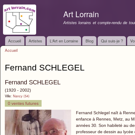
All
con
Art Lorrain
prin
Artistes lorrains et compte-rendu de to
Accueil
Artistes
L'Art en Lorraine
Blog
Qui suis-je ?
Vo
Menu principal
Accueil
Vous êtes ici
Fernand SCHLEGEL
Fernand SCHLEGEL
(1920 - 2002)
Ville:
Nancy (54)
0 ventes futures
Fernand Schlegel naît à Renne
enfance à Rennes, Metz, au Ma
années 30. Son habileté au de
professeur de dessin au lycée e