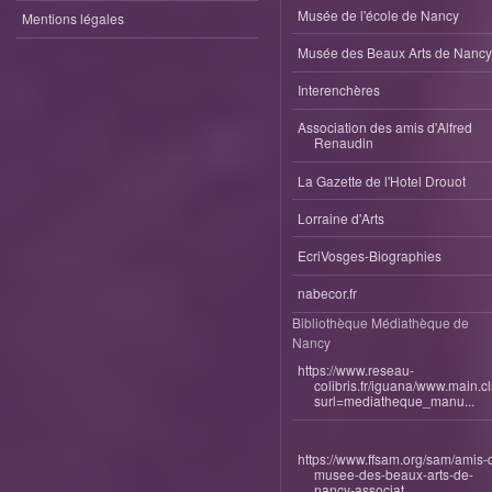
Musée de l'école de Nancy
Mentions légales
Musée des Beaux Arts de Nancy
Interenchères
Association des amis d'Alfred
Renaudin
La Gazette de l'Hotel Drouot
Lorraine d'Arts
EcriVosges-Biographies
nabecor.fr
Bibliothèque Médiathèque de
Nancy
https://www.reseau-
colibris.fr/iguana/www.main.c
surl=mediatheque_manu...
https://www.ffsam.org/sam/amis-
musee-des-beaux-arts-de-
nancy-associat...