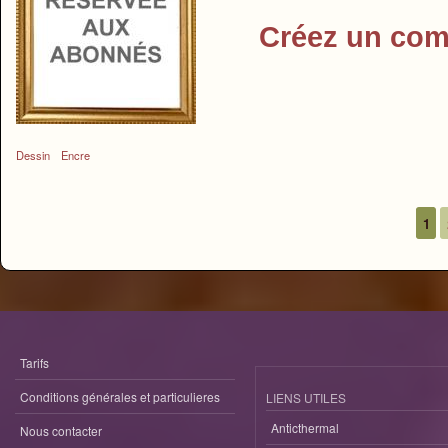
Créez un com
Dessin
Encre
1
Pages
Tarifs
Conditions générales et particulieres
LIENS UTILES
Anticthermal
Nous contacter