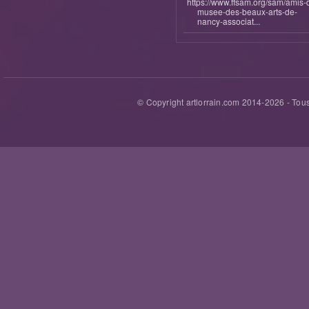
https://www.ffsam.org/sam/amis-
musee-des-beaux-arts-de-
nancy-associat...
© Copyright artlorrain.com 2014-
2026
- Tous