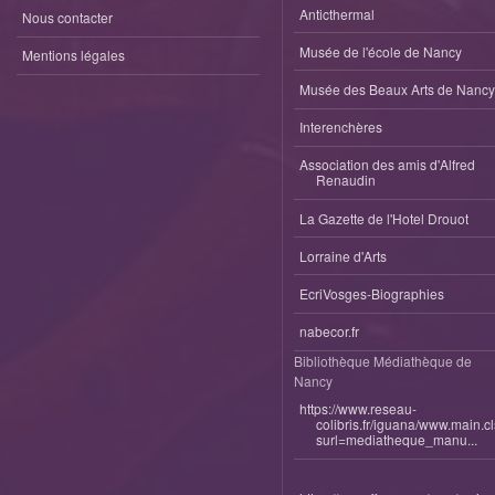
Anticthermal
Nous contacter
Musée de l'école de Nancy
Mentions légales
Musée des Beaux Arts de Nancy
Interenchères
Association des amis d'Alfred
Renaudin
La Gazette de l'Hotel Drouot
Lorraine d'Arts
EcriVosges-Biographies
nabecor.fr
Bibliothèque Médiathèque de
Nancy
https://www.reseau-
colibris.fr/iguana/www.main.c
surl=mediatheque_manu...