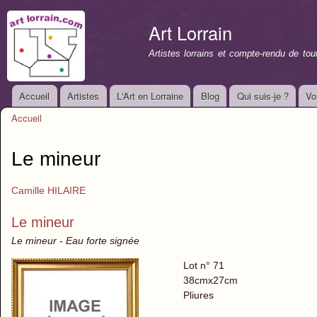
All
con
Art Lorrain
prin
Artistes lorrains et compte-rendu de to
Accueil
Artistes
L'Art en Lorraine
Blog
Qui suis-je ?
Vo
Menu principal
Accueil
Vous êtes ici
Le mineur
Camille HILAIRE
Le mineur
Le mineur - Eau forte signée
Lot n° 71
38cmx27cm
Pliures