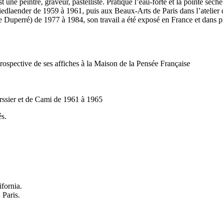
intre, graveur, pastelliste. Pratique l’eau-forte et la pointe sèche
 Friedlaender de 1959 à 1961, puis aux Beaux-Arts de Paris dans l’atelie
e Duperré) de 1977 à 1984, son travail a été exposé en France et dans 
étrospective de ses affiches à la Maison de la Pensée Française
erssier et de Cami de 1961 à 1965
s.
fornia.
 Paris.