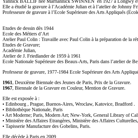
Yannick BALLIF née Marriannick SWINNEN en 1927 à Longwy est une pe
Elle a étudié la gravure à l’Académie Julian et à l’atelier de Johnny
Professeure de gravure à l’Ecole Supérieure des Arts Appliqués (Ecol
Etudes de dessin dès 1944
Ecole des Métiers d’Art
Atelier Paul Colin : Travaille avec Paul Colin à la préparation de la r
Etudes de Gravure;
Académie Julian,
Atelier de J. Friedlander de 1959 à 1961
Ecole Nationale Supérieure des Beaux-Arts, Paris dans l’atelier de B
Professeur de gravure, 1977-1984 Ecole Supérieure des Arts Appliqué
1961
, Deuxième Biennale des Jeunes de Paris, Prix de la Gravure.
1967
, Biennale de la Gravure en Couleur, Mention de Gravure.
Elle est exposée à :
• Edinbourg , Prague, Buenos-Aires, Wroclaw, Katovice, Bradford .
• Bibliothèque Nationale, Paris
• Art Moderne; Paris, Modern Art; New-York, General Library of Cali
• Ministère des Affaires Etrangères, Ministère des Affaires Culturelles,
• Tapisserie Manufacture des Gobelins, Paris.
Elle décède à Paris en 2009