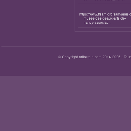
https://www.ffsam.org/sam/amis-
musee-des-beaux-arts-de-
nancy-associat...
© Copyright artlorrain.com 2014-
2026
- Tous