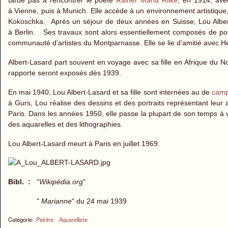
tarde pas à rencontrer le poète
Rainer Maria Rilke
, en 1914, avec
à Vienne, puis à Munich. Elle accède à un environnement artistique
Kokoschka. Après un séjour de deux années en Suisse, Lou Albert
à Berlin. Ses travaux sont alors essentiellement composés de portra
communauté d’artistes du Montparnasse. Elle se lie d’amitié avec He
Albert-Lasard part souvent en voyage avec sa fille en Afrique du No
rapporte seront exposés dès 1939.
En mai 1940, Lou Albert-Lasard et sa fille sont internées au de
camp
à Gurs, Lou réalise des dessins et des portraits représentant leur 
Paris. Dans les années 1950, elle passe la plupart de son temps à v
des aquarelles et des lithographies.
Lou Albert-Lasard meurt à Paris en juillet 1969.
Bibl. :
"
Wikipédia.org
"
"
Marianne
" du 24 mai 1939
Catégorie:
Peintre
Aquarelliste