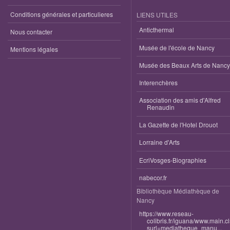
Conditions générales et particulieres
LIENS UTILES
Anticthermal
Nous contacter
Musée de l'école de Nancy
Mentions légales
Musée des Beaux Arts de Nancy
Interenchères
Association des amis d'Alfred
Renaudin
La Gazette de l'Hotel Drouot
Lorraine d'Arts
EcriVosges-Biographies
nabecor.fr
Bibliothèque Médiathèque de
Nancy
https://www.reseau-
colibris.fr/iguana/www.main.c
surl=mediatheque_manu...