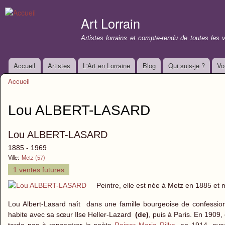
All
con
Art Lorrain
prin
Artistes lorrains et compte-rendu de toutes les 
Accueil
Artistes
L'Art en Lorraine
Blog
Qui suis-je ?
Vo
Menu principal
Accueil
Vous êtes ici
Lou ALBERT-LASARD
Lou ALBERT-LASARD
1885 - 1969
Ville:
Metz (57)
1 ventes futures
Peintre, elle est née à Metz en 1885 et 
Lou Albert-Lasard naît dans une famille bourgeoise de confession 
habite avec sa sœur Ilse Heller-Lazard
(de)
, puis à Paris. En 1909