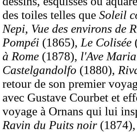
dessins, esquisses ou aquare
des toiles telles que
Soleil c
Nepi
,
Vue des environs de 
Pompéi
(1865),
Le Colisée
à Rome
(1878),
l'Ave Maria
Castelgandolfo
(1880),
Riv
retour de son premier voyage 
avec Gustave Courbet et eff
voyage à Ornans qui lui ins
Ravin du Puits noir
(1874)