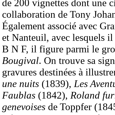
de 200 vignettes dont une c
collaboration de Tony Joha
Également associé avec Gran
et Nanteuil, avec lesquels
B N F, il figure parmi le gr
Bougival
. On trouve sa sig
gravures destinées à illustre
une nuits
(1839),
Les Avent
Faublas
(1842),
Roland fur
genevoises
de Toppfer (1845