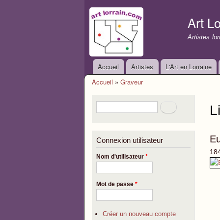
Art Lo
Artistes lo
Accueil
Artistes
L'Art en Lorraine
Menu principal
Accueil
»
Graveur
Vous êtes ici
Formulaire de recherche
Rechercher
L
E
Connexion utilisateur
184
Nom d'utilisateur
*
Mot de passe
*
Créer un nouveau compte