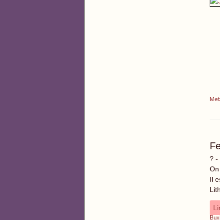
Met
Fe
? -
On 
Il 
Lit
Li
Bux