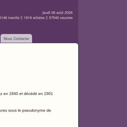
jeudi 06 août 2026
5146
inscrits
1919
artistes
57540
oeuvres
Nous Contacter
z en 1840 et décédé en 1901
atures sous le pseudonyme de