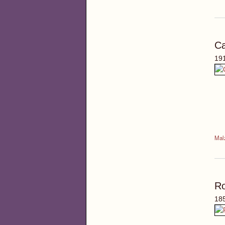
C
191
Malz
R
185