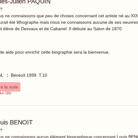
les-Julien PAQUIN
 ?
s ne connaissons que peu de choses concernant cet artiste né au XIX
aurait été lithographe mais nous ne connaissons aucune de ses oeuvres
fut élève de Desvaux et de Cabanel. Il débute au Salon de 1870
te aide pour enrichir cette biographie sera la bienvenue.
l. :
Bénézit 1999 T.10
re la suite
dun (55)
ouis BENOIT
 ?
s ne connaissons aucun élément biographique concernant Louis BENOI