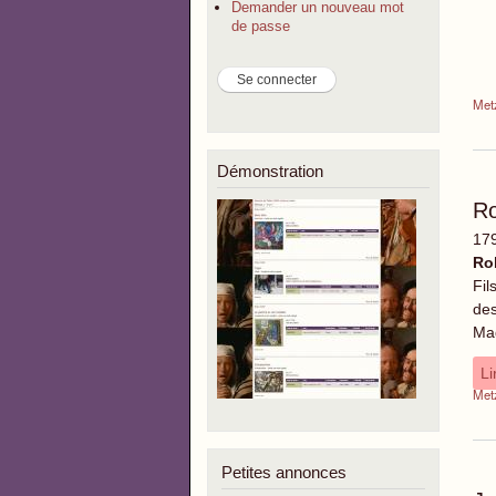
Demander un nouveau mot
de passe
Met
Démonstration
R
179
Ro
Fil
des
Mad
Li
Met
Petites annonces