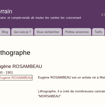
Aller au
contenu
rrain
principal
rrains et compte-rendu de toutes les ventes les concernant
Blog
Qui suis-je ?
Vous recherchez
Petites annonces
Tarifs
ithographe
ugène ROSAMBEAU
0 - 1901
Eugène ROSAMBEAU est un artiste né à Met
Lithographe, il a créé de nombreuses caric
"MORSABEAU".