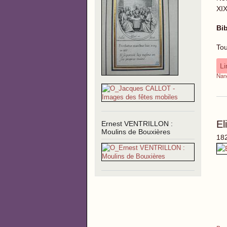
XIX
Bib
Tou
Li
Nan
E
Ernest VENTRILLON :
Moulins de Bouxières
182