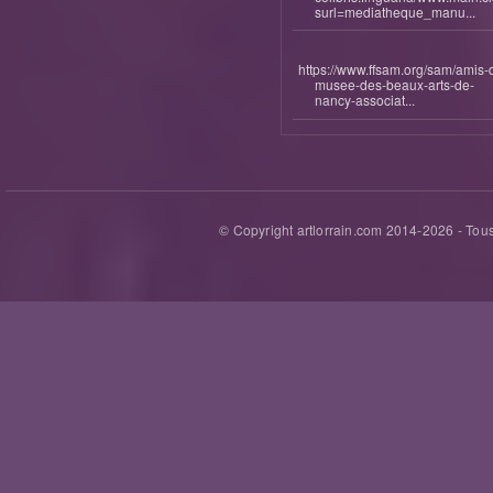
surl=mediatheque_manu...
https://www.ffsam.org/sam/amis-
musee-des-beaux-arts-de-
nancy-associat...
© Copyright artlorrain.com 2014-
2026
- Tous