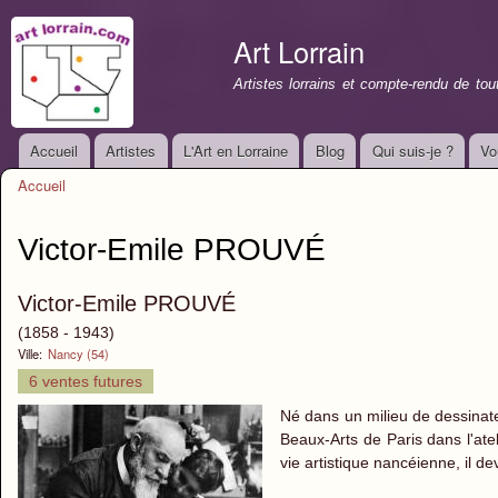
All
con
Art Lorrain
prin
Artistes lorrains et compte-rendu de to
Accueil
Artistes
L'Art en Lorraine
Blog
Qui suis-je ?
Vo
Menu principal
Accueil
Vous êtes ici
Victor-Emile PROUVÉ
Victor-Emile PROUVÉ
(1858 - 1943)
Ville:
Nancy (54)
6 ventes futures
Né dans un milieu de dessinate
Beaux-Arts de Paris dans l'ate
vie artistique nancéienne, il d