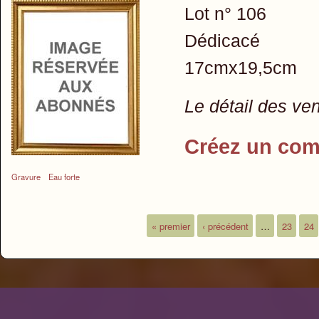
Lot n° 106
Dédicacé
17cmx19,5cm
Le détail des ve
Créez un com
Gravure
Eau forte
« premier
‹ précédent
…
23
24
Pages