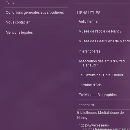
Tarifs
Conditions générales et particulieres
LIENS UTILES
Anticthermal
Nous contacter
Musée de l'école de Nancy
Mentions légales
Musée des Beaux Arts de Nancy
Interenchères
Association des amis d'Alfred
Renaudin
La Gazette de l'Hotel Drouot
Lorraine d'Arts
EcriVosges-Biographies
nabecor.fr
Bibliothèque Médiathèque de
Nancy
https://www.reseau-
colibris.fr/iguana/www.main.c