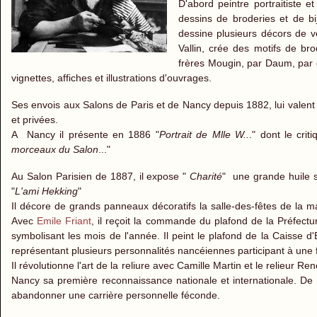
D'abord peintre portraitiste et
dessins de broderies et de bi
dessine plusieurs décors de v
Vallin, crée des motifs de br
frères Mougin, par Daum, par 
vignettes, affiches et illustrations d'ouvrages.
Ses envois aux Salons de Paris et de Nancy depuis 1882, lui vale
et privées.
A Nancy il présente en 1886 "
Portrait de Mlle W..
." dont le crit
morceaux du Salon
..."
Au Salon Parisien de 1887, il expose "
Charité
" une grande huile su
"
L'ami Hekking
"
Il décore de grands panneaux décoratifs la salle-des-fêtes de la ma
Avec
Emile Friant
, il reçoit la commande du plafond de la Préfectu
symbolisant les mois de l'année. Il peint le plafond de la Caisse
représentant plusieurs personnalités nancéiennes participant à une
Il révolutionne l'art de la reliure avec Camille Martin et le relieur
Nancy sa première reconnaissance nationale et internationale. De 
abandonner une carrière personnelle féconde.