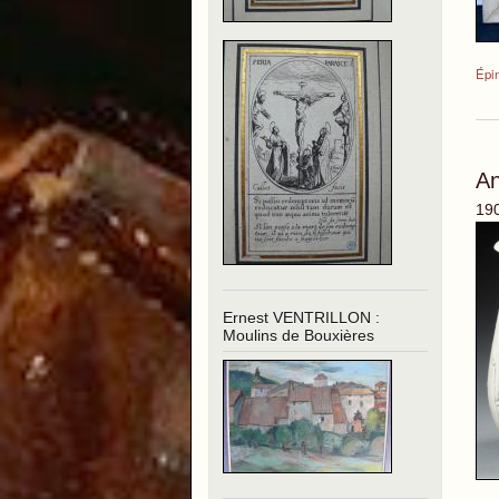
Épin
A
190
Ernest VENTRILLON :
Moulins de Bouxières