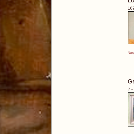
L
187
Nan
G
? -