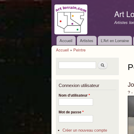
Art Lo
Artistes lo
Accueil
Artistes
L'Art en Lorraine
Menu principal
Accueil
»
Peintre
Vous êtes ici
Formulaire de recherche
Rechercher
P
J
Connexion utilisateur
? -
Nom d'utilisateur
*
Mot de passe
*
Créer un nouveau compte