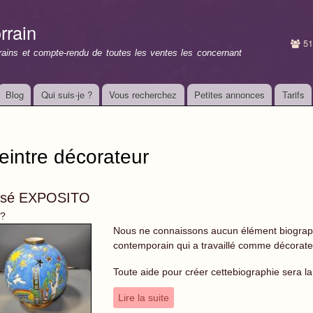
Aller au
contenu
rrain
principal
51
rrains et compte-rendu de toutes les ventes les concernant
Blog
Qui suis-je ?
Vous recherchez
Petites annonces
Tarifs
eintre décorateur
osé EXPOSITO
 ?
Nous ne connaissons aucun élément biograph
contemporain qui a travaillé comme décorate
Toute aide pour créer cettebiographie sera 
Lire la suite