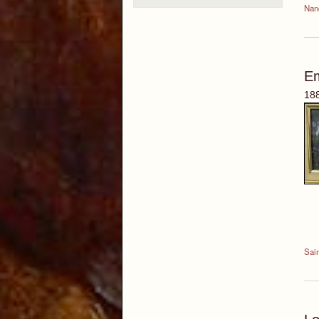
Nan
E
188
Sai