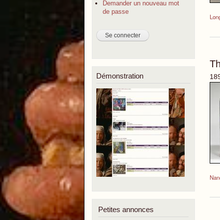
Demander un nouveau mot
de passe
Lon
Th
Démonstration
18
Nan
Petites annonces