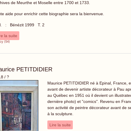
hives de Meurthe et Moselle entre 1700 et 1733.
te aide pour enrichir cette biographie sera la bienvenue.
l. : Bénézit 1999 T. 2
re la suite
cy (54)
aurice PETITDIDIER
8 / ?
Maurice PETITDIDIER né à Epinal, France, en 
avant de devenir artiste décorateur à Pau ap
au Québec en 1951 où il devient un illustrate
dernière photo) et "comics". Revenu en Fran
son activité de peintre décorateur avant de se 
à la sculpture.
Lire la suite