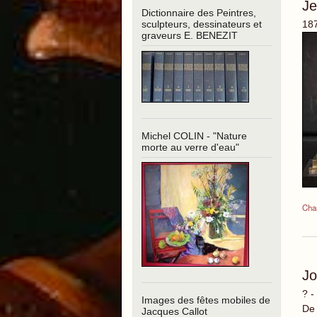
J
Dictionnaire des Peintres,
187
sculpteurs, dessinateurs et
graveurs E. BENEZIT
Michel COLIN - "Nature
morte au verre d'eau"
Char
J
? -
Images des fêtes mobiles de
De 
Jacques Callot