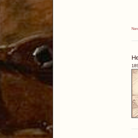
Nan
H
189