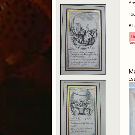
Arc
Tou
Bib
Li
Nan
M
191