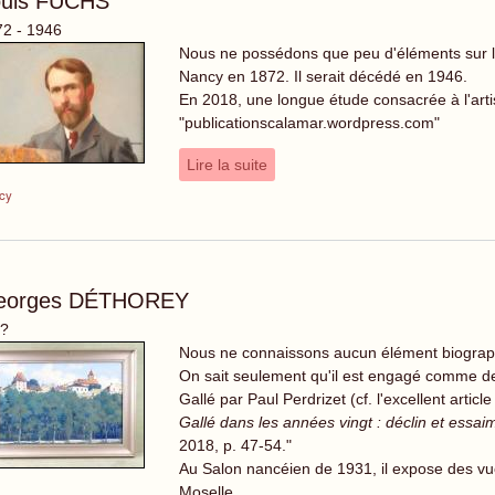
ouis FUCHS
2 - 1946
Nous ne possédons que peu d'éléments sur la 
Nancy en 1872. Il serait décédé en 1946.
En 2018, une longue étude consacrée à l'artis
"publicationscalamar.wordpress.com"
Lire la suite
cy
eorges DÉTHOREY
 ?
Nous ne connaissons aucun élément biographi
On sait seulement qu'il est engagé comme de
Gallé par Paul Perdrizet (cf. l'excellent artic
Gallé dans les années vingt : déclin et essa
2018, p. 47-54."
Au Salon nancéien de 1931, il expose des vues
Moselle.