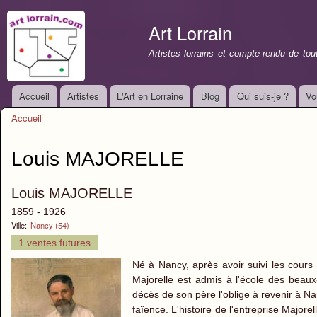
All
con
Art Lorrain
prin
Artistes lorrains et compte-rendu de to
Accueil
Artistes
L'Art en Lorraine
Blog
Qui suis-je ?
Vo
Menu principal
Accueil
Vous êtes ici
Louis MAJORELLE
Louis MAJORELLE
1859 - 1926
Ville:
Nancy (54)
1 ventes futures
Né à Nancy, après avoir suivi les cour
Majorelle est admis à l'école des beaux-
décès de son père l'oblige à revenir à Nan
faïence. L'histoire de l'entreprise Major