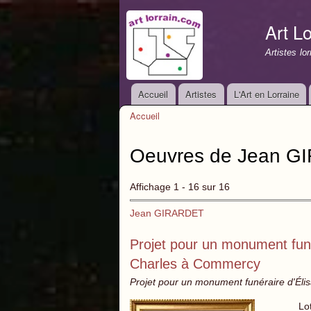
Art Lo
Artistes lo
Accueil
Artistes
L'Art en Lorraine
Menu principal
Accueil
Vous êtes ici
Oeuvres de Jean G
Affichage 1 - 16 sur 16
Jean GIRARDET
Projet pour un monument funér
Charles à Commercy
Projet pour un monument funéraire d'Éli
Lo