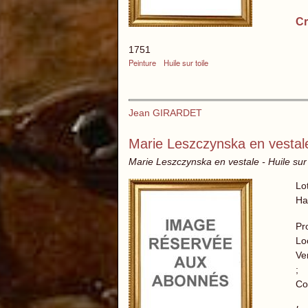
Cr
1751
Peinture
Huile sur toile
Jean GIRARDET
Marie Leszczynska en vestal
Marie Leszczynska en vestale - Huile sur 
Lo
Ha
Pr
Lo
Ve
;
Col