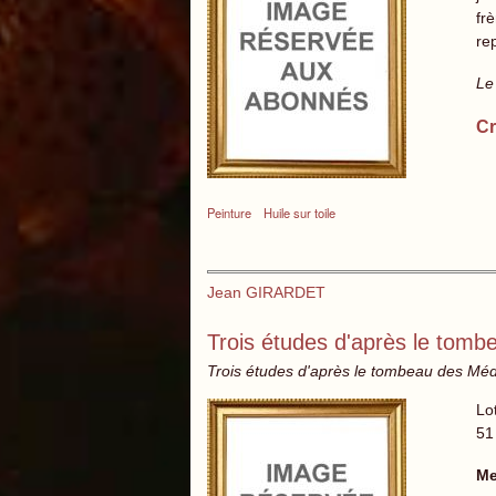
fr
re
Le
Cr
Peinture
Huile sur toile
Jean GIRARDET
Trois études d'après le tomb
Trois études d'après le tombeau des Médic
Lo
51
Me