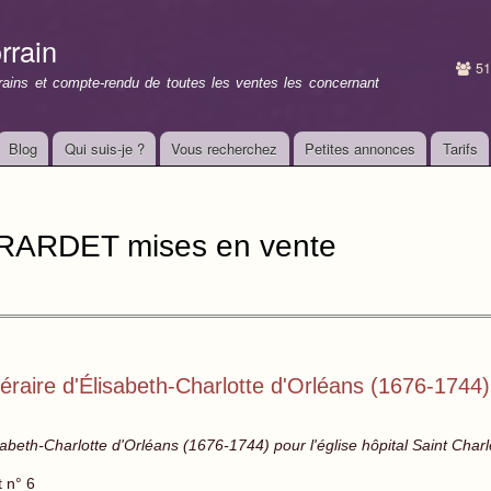
Aller au
contenu
rrain
principal
51
rrains et compte-rendu de toutes les ventes les concernant
Blog
Qui suis-je ?
Vous recherchez
Petites annonces
Tarifs
IRARDET mises en vente
aire d'Élisabeth-Charlotte d'Orléans (1676-1744) p
sabeth-Charlotte d'Orléans (1676-1744) pour l'église hôpital Saint Ch
t n° 6