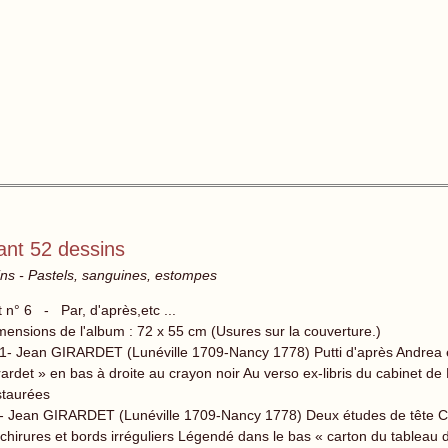
nt 52 dessins
ns - Pastels, sanguines, estompes
t n° 6 - Par, d'après,etc ...
mensions de l'album : 72 x 55 cm (Usures sur la couverture.)
P1- Jean GIRARDET (Lunéville 1709-Nancy 1778) Putti d'après Andrea e
rardet » en bas à droite au crayon noir Au verso ex-libris du cabinet de
staurées
- Jean GIRARDET (Lunéville 1709-Nancy 1778) Deux études de tête C
chirures et bords irréguliers Légendé dans le bas « carton du tableau de