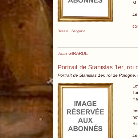
M.
Le
Cr
Dessin
Sanguine
Jean GIRARDET
Portrait de Stanislas 1er, roi
Portrait de Stanislas 1er, roi de Pologne, 
Lo
Toi
Ha
In
no
Ri
Le