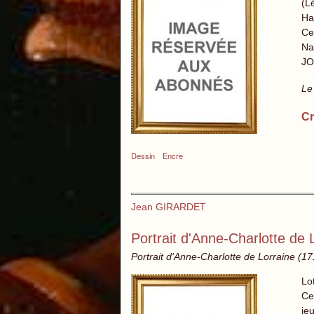
(L
Ha
Ce 
Na
JO
Le
Cr
Dessin
Encre
Jean GIRARDET
Portrait d'Anne-Charlotte de 
Portrait d'Anne-Charlotte de Lorraine (171
Lo
Ce 
je