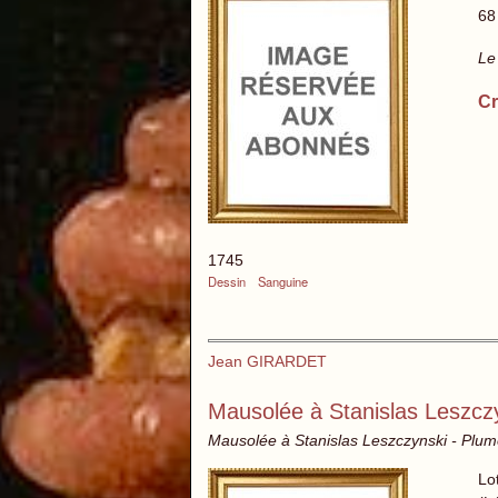
68
Le
Cr
1745
Dessin
Sanguine
Jean GIRARDET
Mausolée à Stanislas Leszcz
Mausolée à Stanislas Leszczynski - Plume 
Lo