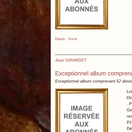
Dessin
Encre
Jean GIRARDET
Exceptionnel album comprena
Exceptionnel album comprenant 52 dessi
Lo
Di
. 
Gi
re
P2
Dé