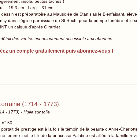
égèrement insolé, petites taches.)
ut. : 19,3 cm ; Larg. : 31 cm
dessin est préparatoire au Mausolée de Stanislas le Bienfaisant, élevé p
ncy dans l'église paroissiale de St Roch, pour la pompe funèbre et le
INT un calque d'après Girardet
 détail des ventes est uniquement accessible aux abonnés.
éez un compte gratuitement puis abonnez-vous !
Lorraine (1714 - 1773)
4 - 1773) - Huile sur toile
t n° 50
portait de prestige est à la fois le témoin de la beauté d'Anne-Charlotte
une femme, petite fille de la princesse Palatine est alliée à la famille 