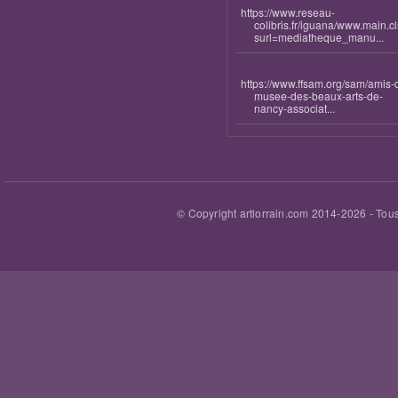
https://www.reseau-
colibris.fr/iguana/www.main.c
surl=mediatheque_manu...
https://www.ffsam.org/sam/amis-
musee-des-beaux-arts-de-
nancy-associat...
© Copyright artlorrain.com 2014-
2026
- Tous