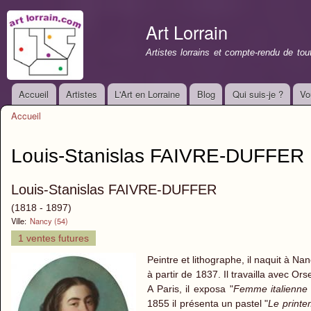
All
con
Art Lorrain
prin
Artistes lorrains et compte-rendu de to
Accueil
Artistes
L'Art en Lorraine
Blog
Qui suis-je ?
Vo
Menu principal
Accueil
Vous êtes ici
Louis-Stanislas FAIVRE-DUFFER
Louis-Stanislas FAIVRE-DUFFER
(1818 - 1897)
Ville:
Nancy (54)
1 ventes futures
Peintre et lithographe, il naquit à N
à partir de 1837. Il travailla avec O
A Paris, il exposa "
Femme italienne
1855 il présenta un pastel "
Le print