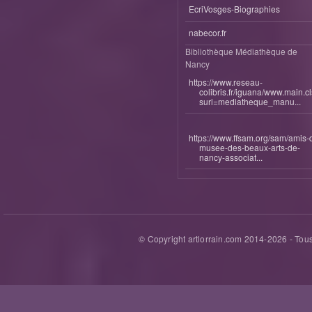
EcriVosges-Biographies
nabecor.fr
Bibliothèque Médiathèque de
Nancy
https://www.reseau-
colibris.fr/iguana/www.main.c
surl=mediatheque_manu...
https://www.ffsam.org/sam/amis-
musee-des-beaux-arts-de-
nancy-associat...
© Copyright artlorrain.com 2014-
2026
- Tous