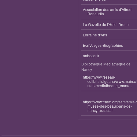
Association des amis d'Alfred
Renaudin
La Gazette de l'Hotel Drouot
Lorraine d'Arts
EcriVosges-Biographies
nabecor.fr
Bibliothèque Médiathèque de
Nancy
https://www.reseau-
colibris.fr/iguana/www.main.c
surl=mediatheque_manu...
https://www.ffsam.org/sam/amis-
musee-des-beaux-arts-de-
nancy-associat...