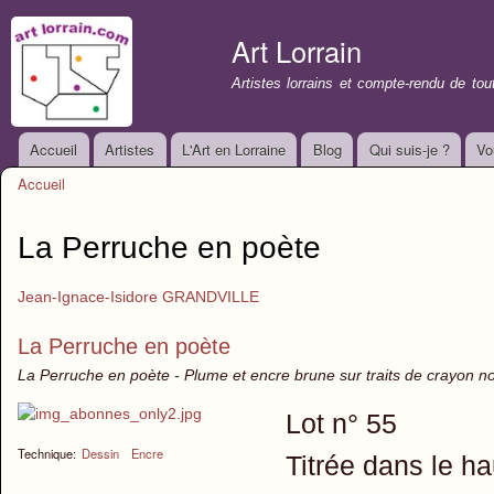
All
con
Art Lorrain
prin
Artistes lorrains et compte-rendu de to
Accueil
Artistes
L'Art en Lorraine
Blog
Qui suis-je ?
Vo
Menu principal
Accueil
Vous êtes ici
La Perruche en poète
Jean-Ignace-Isidore GRANDVILLE
La Perruche en poète
La Perruche en poète - Plume et encre brune sur traits de crayon no
Lot n° 55
Technique:
Dessin
Encre
Titrée dans le h