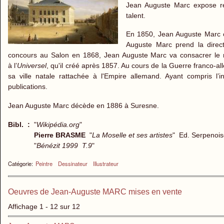
Jean Auguste Marc expose rég
talent.
En 1850, Jean Auguste Marc c
Auguste Marc prend la dire
concours au Salon en 1868, Jean Auguste Marc va consacrer le r
à l’
Universel
, qu'il créé après 1857. Au cours de la Guerre franco-a
sa ville natale rattachée à l'Empire allemand. Ayant compris l’in
publications.
Jean Auguste Marc décède en 1886 à Suresne.
Bibl. :
"
Wikipédia.org
"
Pierre BRASME
"
La Moselle et ses artistes
" Ed. Serpenoi
"
Bénézit 1999 T.9
"
Catégorie:
Peintre
Dessinateur
Illustrateur
Oeuvres de Jean-Auguste MARC mises en vente
Affichage 1 - 12 sur 12