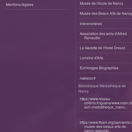
Musée de l'école de Nancy
Mentions légales
Musée des Beaux Arts de Nancy
Interenchères
Association des amis d'Alfred
Renaudin
La Gazette de l'Hotel Drouot
Lorraine d'Arts
EcriVosges-Biographies
nabecor.fr
Bibliothèque Médiathèque de
Nancy
https://www.reseau-
colibris.fr/iguana/www.main.c
surl=mediatheque_manu...
https://www.ffsam.org/sam/amis-
musee-des-beaux-arts-de-
nancy-associat...