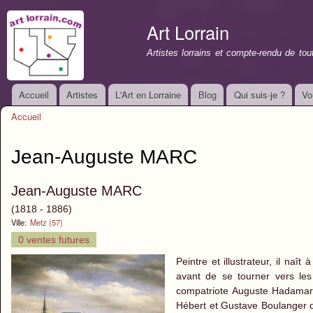
All
con
Art Lorrain
prin
Artistes lorrains et compte-rendu de to
Accueil
Artistes
L'Art en Lorraine
Blog
Qui suis-je ?
Vo
Menu principal
Accueil
Vous êtes ici
Jean-Auguste MARC
Jean-Auguste MARC
(1818 - 1886)
Ville:
Metz (57)
0 ventes futures
Peintre et illustrateur, il na
avant de se tourner vers les
compatriote Auguste Hadamart, 
Hébert et Gustave Boulanger qu