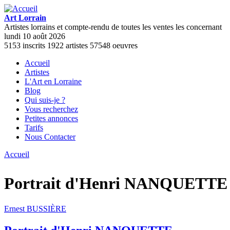
Aller au contenu principal
Art Lorrain
Artistes lorrains et compte-rendu de toutes les ventes les concernant
lundi 10 août 2026
5153
inscrits
1922
artistes
57548
oeuvres
Accueil
Artistes
Menu principal
L'Art en Lorraine
Blog
Qui suis-je ?
Vous recherchez
Petites annonces
Tarifs
Nous Contacter
Accueil
Vous êtes ici
Portrait d'Henri NANQUETTE
Ernest BUSSIÈRE