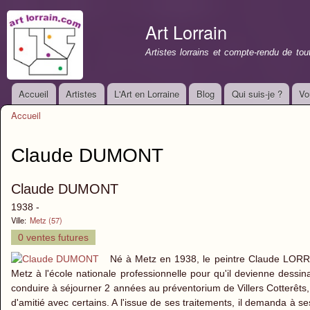
All
con
Art Lorrain
prin
Artistes lorrains et compte-rendu de to
Accueil
Artistes
L'Art en Lorraine
Blog
Qui suis-je ?
Vo
Menu principal
Accueil
Vous êtes ici
Claude DUMONT
Claude DUMONT
1938 -
Ville:
Metz (57)
0 ventes futures
Né à Metz en 1938, le peintre Claude LORR
Metz à l'école nationale professionnelle pour qu'il devienne dessina
conduire à séjourner 2 années au préventorium de Villers Cotterêts, i
d'amitié avec certains. A l'issue de ses traitements, il demanda à s