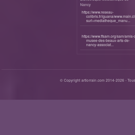
Nancy
https://www.reseau-
colibris.fr/iguana/www.main.c
surl=mediatheque_manu...
https://www.ffsam.org/sam/amis-
musee-des-beaux-arts-de-
nancy-associat...
© Copyright artlorrain.com 2014-
2026
- Tous