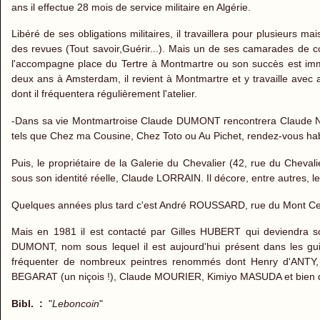
ans il effectue 28 mois de service militaire en Algérie.
Libéré de ses obligations militaires, il travaillera pour plusie
des revues (Tout savoir,Guérir...). Mais un de ses camarades de c
l'accompagne place du Tertre à Montmartre ou son succès est i
deux ans à Amsterdam, il revient à Montmartre et y travaille avec
dont il fréquentera régulièrement l'atelier.
-Dans sa vie Montmartroise Claude DUMONT rencontrera Claude N
tels que Chez ma Cousine, Chez Toto ou Au Pichet, rendez-vous hab
Puis, le propriétaire de la Galerie du Chevalier (42, rue du Cheval
sous son identité réelle, Claude LORRAIN. Il décore, entre autres, le
Quelques années plus tard c'est André ROUSSARD, rue du Mont Cenis
Mais en 1981 il est contacté par Gilles HUBERT qui deviendra s
DUMONT, nom sous lequel il est aujourd'hui présent dans les gui
fréquenter de nombreux peintres renommés dont Henry d'ANT
BEGARAT (un niçois !), Claude MOURIER, Kimiyo MASUDA et bien d
Bibl. :
"
Leboncoin
"