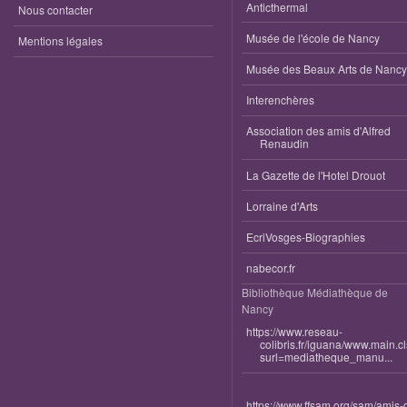
Anticthermal
Nous contacter
Musée de l'école de Nancy
Mentions légales
Musée des Beaux Arts de Nancy
Interenchères
Association des amis d'Alfred
Renaudin
La Gazette de l'Hotel Drouot
Lorraine d'Arts
EcriVosges-Biographies
nabecor.fr
Bibliothèque Médiathèque de
Nancy
https://www.reseau-
colibris.fr/iguana/www.main.c
surl=mediatheque_manu...
https://www.ffsam.org/sam/amis-