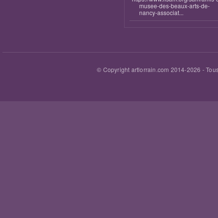
musee-des-beaux-arts-de-
nancy-associat...
© Copyright artlorrain.com 2014-
2026
- Tous