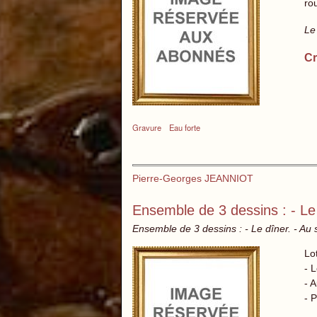
ro
Le
Cr
Gravure
Eau forte
Pierre-Georges JEANNIOT
Ensemble de 3 dessins : - Le 
Ensemble de 3 dessins : - Le dîner. - Au 
Lo
- 
- 
- 