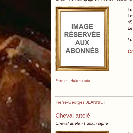
Lo
Lot
45
Le
Le
Cr
Peinture
Huile sur toile
Pierre-Georges JEANNIOT
Cheval attelé
Cheval attelé - Fusain signé