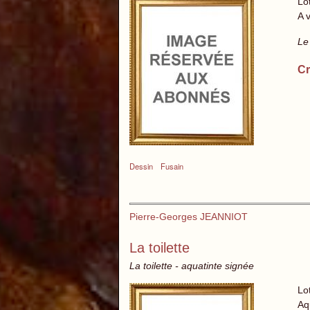
Lo
A 
Le
Cr
Dessin
Fusain
Pierre-Georges JEANNIOT
La toilette
La toilette - aquatinte signée
Lo
Aq