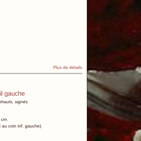
Plus de détails
il gauche
rehauts, signés
 cm.
 au coin inf. gauche).