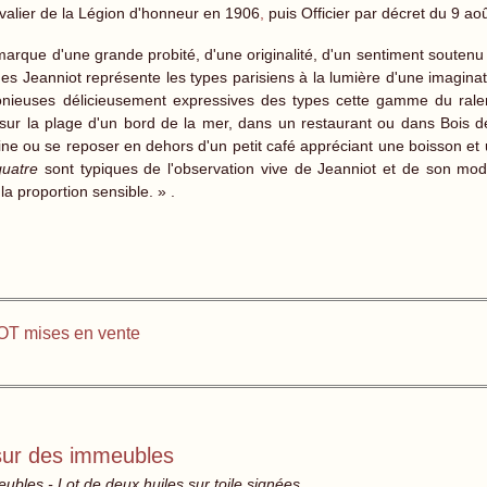
alier de la Légion d'honneur en 1906
,
puis Officier par décret du 9 ao
que d'une grande probité, d'une originalité, d'un sentiment soutenu et 
rges Jeanniot représente les types parisiens à la lumière d'une imagina
nieuses délicieusement expressives des types cette gamme du ralen
sur la plage d'un bord de la mer, dans un restaurant ou dans Bois d
sine ou se reposer en dehors d'un petit café appréciant une boisson et
uatre
sont typiques de l'observation vive de Jeanniot et de son mod
la proportion sensible. » .
OT mises en vente
ur des immeubles
les - Lot de deux huiles sur toile signées