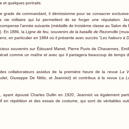
e et quelques portraits.
 le grade de commandant, il démissionne pour se consacrer exclusive
vie militaire qui lui permettent de se forger une réputation. Je
écompense l'année suivante (médaille de troisième classe au Salon de P
. En 1886, la
Ligne de feu, souvenirs de la bataille de Rezonville
(musé
iens, en particulier en 1884 où il présente avec succès "
Les haleurs à D
 précieux souvenirs sur Édouard Manet, Pierre Puvis de Chavannes, Emil
nérait comme un maître et avec qui il partagera beaucoup de temps d
n des collaborateurs assidus de la première heure de la revue
La V
det, Giuseppe De Nittis, et Jeanniot) et contribua à la revue
La L
n, ayant épousé Charles Dullin en 1920, Jeanniot va également part
vif en répétition et des essais de costume, qui sont de véritables out