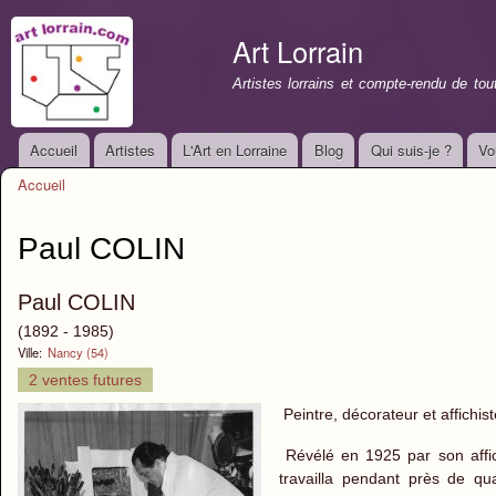
All
con
Art Lorrain
prin
Artistes lorrains et compte-rendu de to
Accueil
Artistes
L'Art en Lorraine
Blog
Qui suis-je ?
Vo
Menu principal
Accueil
Vous êtes ici
Paul COLIN
Paul COLIN
(1892 - 1985)
Ville:
Nancy (54)
2 ventes futures
Peintre, décorateur et affichi
Révélé en 1925 par son affi
travailla pendant près de qu