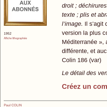
droit ; déchirure
texte ; plis et a
l’image.
Il s'agit
version la plus c
1952
Affiche lithographiée
Méditerranée », 
différente, et au
Colin 186 (var)
Le détail des ve
Créez un com
Paul COLIN