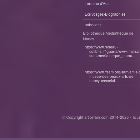
Lorraine d'Arts
EcriVosges-Biographies
nabecor.fr
Bibliothèque Médiathèque de
Nancy
https://www.reseau-
colibris.fr/iguana/www.main.c
surl=mediatheque_manu...
https://www.ffsam.org/sam/amis-
musee-des-beaux-arts-de-
nancy-associat...
© Copyright artlorrain.com 2014-
2026
- Tous