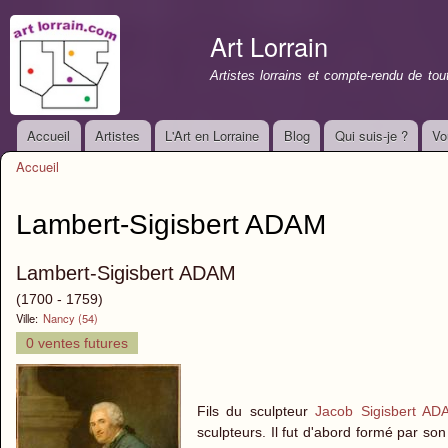
All
con
Art Lorrain
prin
Artistes lorrains et compte-rendu de to
Accueil
Artistes
L'Art en Lorraine
Blog
Qui suis-je ?
Vo
Menu principal
Accueil
Vous êtes ici
Lambert-Sigisbert ADAM
Lambert-Sigisbert ADAM
(1700 - 1759)
Ville:
Nancy (54)
0 ventes futures
Fils du sculpteur
Jacob Sigisbert AD
sculpteurs. Il fut d'abord formé par so