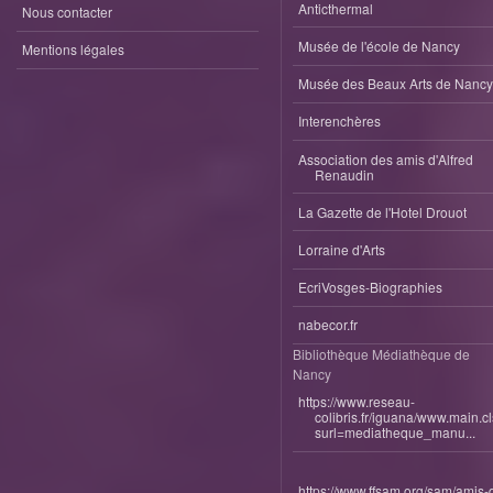
Anticthermal
Nous contacter
Musée de l'école de Nancy
Mentions légales
Musée des Beaux Arts de Nancy
Interenchères
Association des amis d'Alfred
Renaudin
La Gazette de l'Hotel Drouot
Lorraine d'Arts
EcriVosges-Biographies
nabecor.fr
Bibliothèque Médiathèque de
Nancy
https://www.reseau-
colibris.fr/iguana/www.main.c
surl=mediatheque_manu...
https://www.ffsam.org/sam/amis-