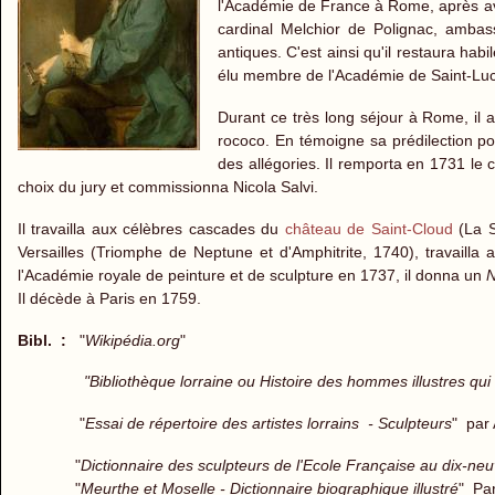
l'Académie de France à Rome, après avoi
cardinal Melchior de Polignac, ambas
antiques. C'est ainsi qu'il restaura hab
élu membre de l'Académie de Saint-Lu
Durant ce très long séjour à Rome, il 
rococo. En témoigne sa prédilection po
des allégories. Il remporta en 1731 le 
choix du jury et commissionna Nicola Salvi.
Il travailla aux célèbres cascades du
château de Saint-Cloud
(La S
Versailles (Triomphe de Neptune et d'Amphitrite, 1740), travaill
l'Académie royale de peinture et de sculpture en 1737, il donna un
N
Il décède à Paris en 1759.
Bibl. :
"
Wikipédia.org
"
"Bibliothèque lorraine ou Histoire des hommes illustres qu
"
Essai de répertoire des artistes lorrains - Sculpteurs
" pa
"
Dictionnaire des sculpteurs de l'Ecole Française au dix-ne
"
Meurthe et Moselle - Dictionnaire biographique illustré
" Pa