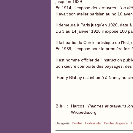
jusqu’en 1939.
En 1914, il expose deux œuvres : "
La dét
Il avait son atelier parisien au no 16 ave
Il demeura à Paris jusqu'en 1920, date à l
Du 3 au 14 janvier 1928 il expose 100 pa
Il fait partie du Cercle artistique de l'E
En 1939, il expose pour la première fois 
Il est nommé officier de l'Instruction pub
Son œuvre comporte des paysages, des p
Henry Blahay est inhumé à Nancy au cime
.
Bibl. :
Harcos "
Peintres et graveurs lor
Wikipedia.org
Catégorie:
Peintre
Portraitiste
Peintre de genre
P