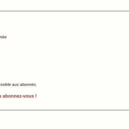
gnée
essible aux abonnés.
s abonnez-vous !