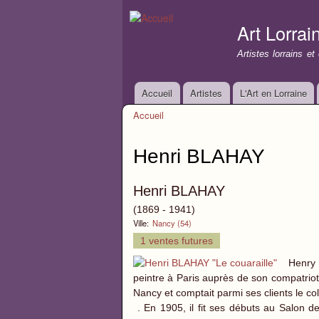
Art Lorrai
Artistes lorrains e
Accueil
Artistes
L'Art en Lorraine
Menu principal
Accueil
Vous êtes ici
Henri BLAHAY
Henri BLAHAY
(1869 - 1941)
Ville:
Nancy (54)
1 ventes futures
Henry 
peintre à Paris auprès de son compatriot
Nancy et comptait parmi ses clients le co
. En 1905, il fit ses débuts au Salon de