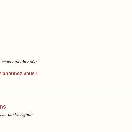
essible aux abonnés.
s abonnez-vous !
ens
s au pastel signés