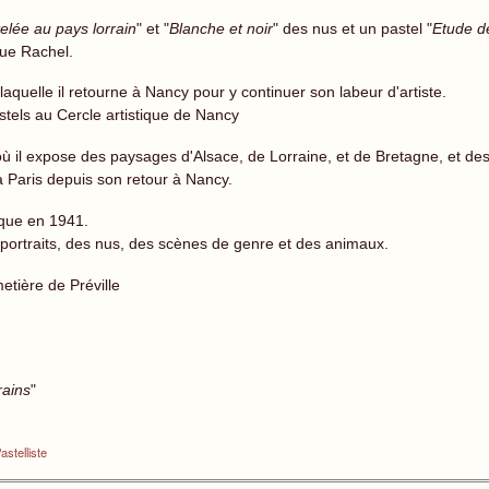
elée au pays lorrain
" et "
Blanche et noir
" des nus et un pastel "
Etude d
nue Rachel.
aquelle il retourne à Nancy pour y continuer son labeur d'artiste.
stels au Cercle artistique de Nancy
st, où il expose des paysages d'Alsace, de Lorraine, et de Bretagne, et d
à Paris depuis son retour à Nancy.
lique en 1941.
ortraits, des nus, des scènes de genre et des animaux.
tière de Préville
rains
"
astelliste