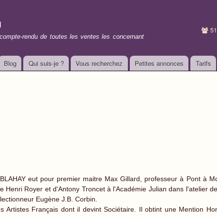
Aller au
contenu
n
principal
51
t compte-rendu de toutes les ventes les concernant
Blog
Qui suis-je ?
Vous recherchez
Petites annonces
Tarifs
BLAHAY eut pour premier maitre Max Gillard, professeur à Pont à Mo
e Henri Royer et d'Antony Troncet à l'Académie Julian dans l'atelier d
llectionneur Eugène J.B. Corbin.
s Artistes Français dont il devint Sociétaire. Il obtint une Mention H