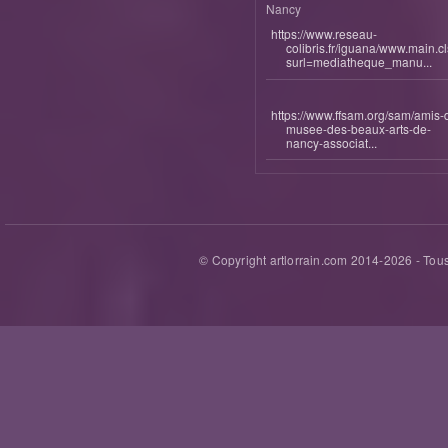
Nancy
https://www.reseau-
colibris.fr/iguana/www.main.c
surl=mediatheque_manu...
https://www.ffsam.org/sam/amis-
musee-des-beaux-arts-de-
nancy-associat...
© Copyright artlorrain.com 2014-
2026
- Tous