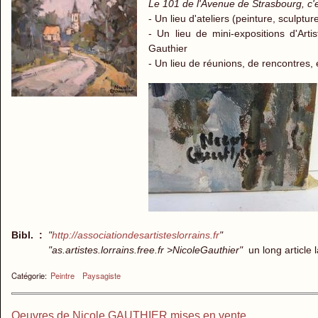
Le 101 de l'Avenue de Strasbourg, c'
- Un lieu d'ateliers (peinture, sculptu
- Un lieu de mini-expositions d'Art
Gauthier
- Un lieu de réunions, de rencontres, 
Bibl. :
"
http://associationdesartisteslorrains.fr
"
"as.artistes.lorrains.free.fr >NicoleGauthier"
un long article 
Catégorie:
Peintre
Paysagiste
Oeuvres de Nicole GAUTHIER mises en vente