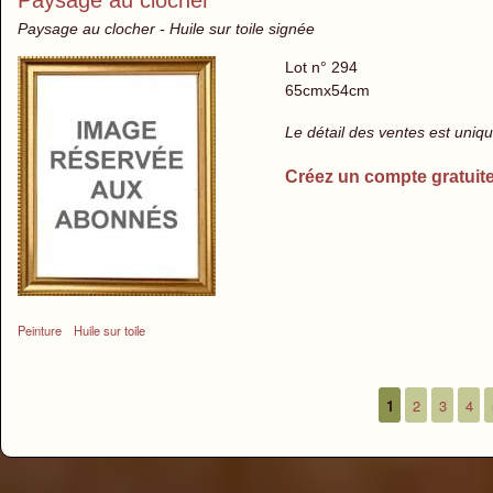
Paysage au clocher
Paysage au clocher - Huile sur toile signée
Lot n° 294
65cmx54cm
Le détail des ventes est uni
Créez un compte gratuit
Peinture
Huile sur toile
1
2
3
4
Pages