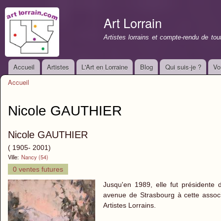
All
con
Art Lorrain
prin
Artistes lorrains et compte-rendu de to
Accueil
Artistes
L'Art en Lorraine
Blog
Qui suis-je ?
Vo
Menu principal
Accueil
Vous êtes ici
Nicole GAUTHIER
Nicole GAUTHIER
( 1905- 2001)
Ville:
Nancy (54)
0 ventes futures
Jusqu'en 1989, elle fut présidente 
avenue de Strasbourg à cette associa
Artistes Lorrains.