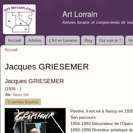
All
con
Art Lorrain
prin
Artistes lorrains et compte-rendu de to
Accueil
Artistes
L'Art en Lorraine
Blog
Qui suis-je ?
Vo
Menu principal
Accueil
Vous êtes ici
Jacques GRIESEMER
Jacques GRIESEMER
(1935 - )
Ville:
Nancy (54)
0 ventes futures
Peintre, il est né à Nancy en 193
Son parcours :
1956-1992 Décorateur de
1993-1996 Directeur artistique d