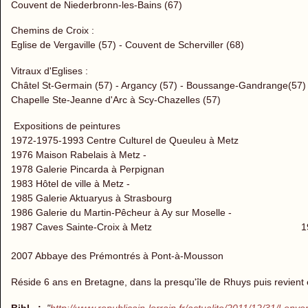
Couvent de Niederbronn-les-Bains (67)
Chemins de Croix :
Eglise de Vergaville (57) - Couvent de Scherviller (68)
Vitraux d'Eglises :
Châtel St-Germain (57) - Argancy (57) - Boussange-Gandrange(57)
Chapelle Ste-Jeanne d'Arc à Scy-Chazelles (57)
Expositions de peintures
1972-1975-1993 Centre Culturel de Queuleu à Metz
1976 Maison Rabelais à Metz -
1978 Galerie Pincarda à Perpignan
1983 Hôtel de ville à Metz -
1985 Galerie Aktuaryus à Strasbourg
1986 Galerie du Martin-Pêcheur à Ay sur Moselle -
1987 Caves Sainte-Croix à Metz 1997 Opéra-Thé
2007 Abbaye des Prémontrés à Pont-à-Mousson
Réside 6 ans en Bretagne, dans la presqu'île de Rhuys puis revient 
Bibl. :
"
http://www.republicain-lorrain.fr/actualite/2011/12/31/l-env