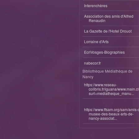
Interenchères
Association des amis d'Alfred
Renaudin
La Gazette de l'Hotel Drouot
Lorraine d'Arts
EcriVosges-Biographies
nabecor.fr
Bibliothèque Médiathèque de
Nancy
https://www.reseau-
colibris.fr/iguana/www.main.c
surl=mediatheque_manu...
https://www.ffsam.org/sam/amis-
musee-des-beaux-arts-de-
nancy-associat...