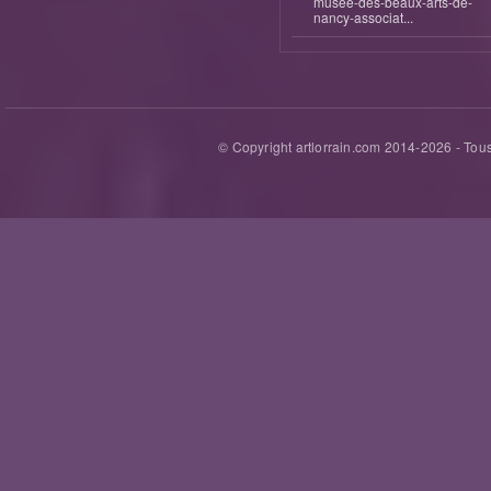
musee-des-beaux-arts-de-
nancy-associat...
© Copyright artlorrain.com 2014-
2026
- Tous