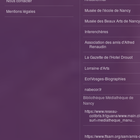
Nous contacter
Musée de l'école de Nancy
Mentions légales
Musée des Beaux Arts de Nancy
Interenchères
Association des amis d'Alfred
Renaudin
La Gazette de l'Hotel Drouot
Lorraine d'Arts
EcriVosges-Biographies
nabecor.fr
Bibliothèque Médiathèque de
Nancy
https://www.reseau-
colibris.fr/iguana/www.main.c
surl=mediatheque_manu...
https://www.ffsam.org/sam/amis-