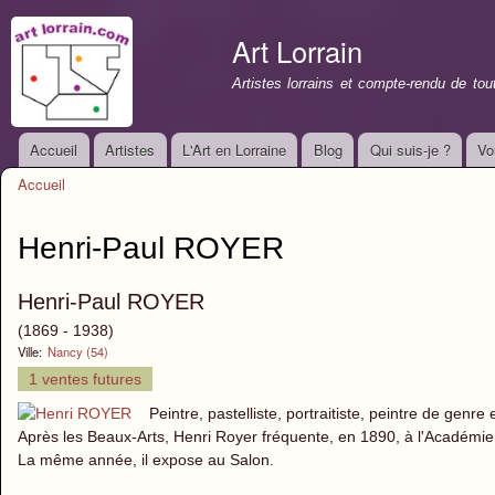
All
con
Art Lorrain
prin
Artistes lorrains et compte-rendu de to
Accueil
Artistes
L'Art en Lorraine
Blog
Qui suis-je ?
Vo
Menu principal
Accueil
Vous êtes ici
Henri-Paul ROYER
Henri-Paul ROYER
(1869 - 1938)
Ville:
Nancy (54)
1 ventes futures
Peintre, pastelliste, portraitiste, peintre de genr
Après les Beaux-Arts, Henri Royer fréquente, en 1890, à l'Académie 
La même année, il expose au Salon.