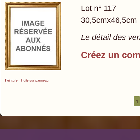
Lot n° 117
30,5cmx46,5cm
Le détail des ve
Créez un com
Peinture
Huile sur panneau
1
Pages