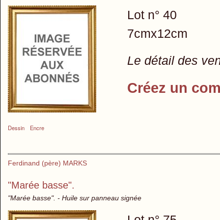
Lot n° 40
7cmx12cm
Le détail des ve
Créez un com
Dessin
Encre
Ferdinand (père) MARKS
"Marée basse".
"Marée basse". - Huile sur panneau signée
Lot n° 75