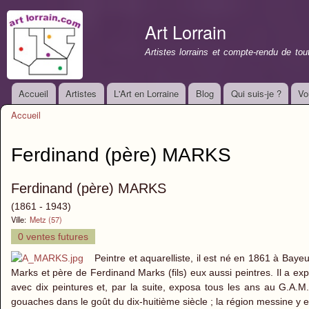
All
con
Art Lorrain
prin
Artistes lorrains et compte-rendu de to
Accueil
Artistes
L'Art en Lorraine
Blog
Qui suis-je ?
Vo
Menu principal
Accueil
Vous êtes ici
Ferdinand (père) MARKS
Ferdinand (père) MARKS
(1861 - 1943)
Ville:
Metz (57)
0 ventes futures
Peintre et aquarelliste, il est né en 1861 à Bayeu
Marks et père de Ferdinand Marks (fils) eux aussi peintres. Il a e
avec dix peintures et, par la suite, exposa tous les ans au G.A.M
gouaches dans le goût du dix-huitième siècle ; la région messine y e