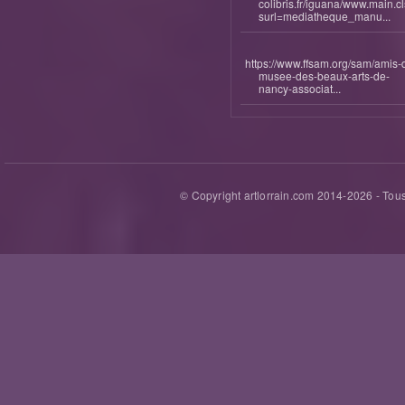
colibris.fr/iguana/www.main.c
surl=mediatheque_manu...
https://www.ffsam.org/sam/amis-
musee-des-beaux-arts-de-
nancy-associat...
© Copyright artlorrain.com 2014-
2026
- Tous