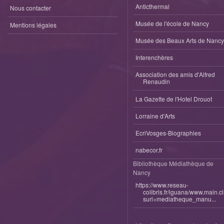
Anticthermal
Nous contacter
Musée de l'école de Nancy
Mentions légales
Musée des Beaux Arts de Nancy
Interenchères
Association des amis d'Alfred
Renaudin
La Gazette de l'Hotel Drouot
Lorraine d'Arts
EcriVosges-Biographies
nabecor.fr
Bibliothèque Médiathèque de
Nancy
https://www.reseau-
colibris.fr/iguana/www.main.c
surl=mediatheque_manu...