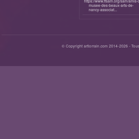
https://www.ffsam.org/sam/amis-
musee-des-beaux-arts-de-
nancy-associat...
© Copyright artlorrain.com 2014-
2026
- Tous