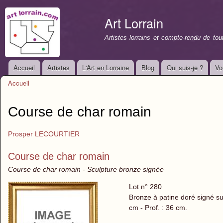
All
con
Art Lorrain
prin
Artistes lorrains et compte-rendu de to
Accueil
Artistes
L'Art en Lorraine
Blog
Qui suis-je ?
Vo
Menu principal
Accueil
Vous êtes ici
Course de char romain
Prosper LECOURTIER
Course de char romain
Course de char romain - Sculpture bronze signée
Lot n° 280
Bronze à patine doré signé sur 
cm - Prof. : 36 cm.